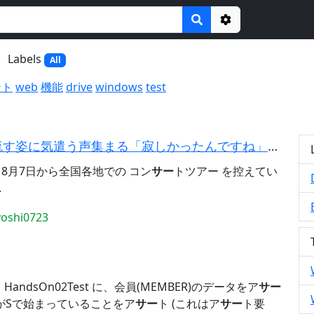
Options
Labels
All
ント
web
機能
drive
windows
test
氷川きよし「別れがせつなくて…」涙を流す姿に気遣う声集まる「寂しかったんですね」「もらい泣きし...
8月7日から全国各地での コン
サー
トツアー を控えてい
.
yoshi0723
HandsOn02Test に、会員(MEMBER)のデータをア
サー
称がSで始まっていることをア
サー
ト (これはア
サー
ト要