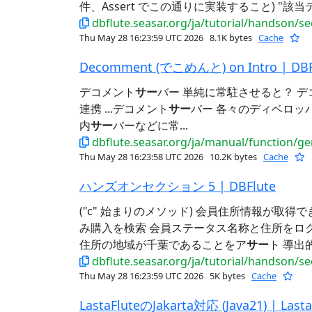
件、Assert でこの通りに実装すること) "該当
dbflute.seasar.org/ja/tutorial/handson/s
Thu May 28 16:23:59 UTC 2026
8.1K bytes
Cache
Decomment (でこめんと) on Intro | DBF
デコメント
サー
バー 単純に常駐させると？ 
連携 ...デコメント
サー
バー 各々のディベロッパー
内
サー
バーなどに常...
dbflute.seasar.org/ja/manual/function/
Thu May 28 16:23:58 UTC 2026
10.2K bytes
Cache
ハンズオンセクション 5 | DBFlute
("c" 始まりのメソッド) 会員住所情報が取得
み購入を検索 会員ステータス名称と住所をログ
住所の地域が千葉であることをア
サー
ト 導出的
dbflute.seasar.org/ja/tutorial/handson/s
Thu May 28 16:23:59 UTC 2026
5K bytes
Cache
LastaFluteのJakarta対応 (Java21) | Lasta