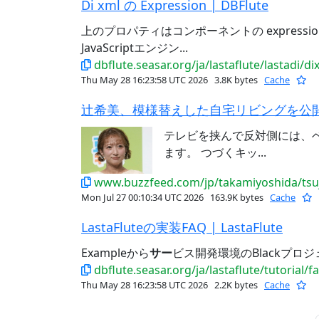
Di xml の Expression | DBFlute
上のプロパティはコンポーネントの expressio
JavaScriptエンジン...
dbflute.seasar.org/ja/lastaflute/lastadi/d
Thu May 28 16:23:58 UTC 2026
3.8K bytes
Cache
テレビを挟んで反対側には、
ます。 つづくキッ...
www.buzzfeed.com/jp/takamiyoshida/tsuj
Mon Jul 27 00:10:34 UTC 2026
163.9K bytes
Cache
LastaFluteの実装FAQ | LastaFlute
Exampleから
サー
ビス開発環境のBlackプロジェ
dbflute.seasar.org/ja/lastaflute/tutorial/
Thu May 28 16:23:58 UTC 2026
2.2K bytes
Cache