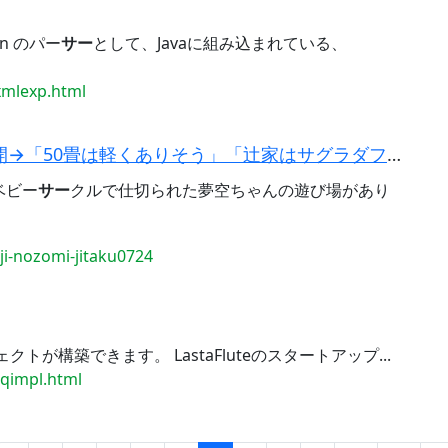
n のパー
サー
として、Javaに組み込まれている、
ixmlexp.html
辻希美、模様替えした自宅リビングを公開→「50畳は軽くありそう」「辻家はサグラダファミリア」「...
ベビー
サー
クルで仕切られた夢空ちゃんの遊び場があり
i-nozomi-jitaku0724
クトが構築できます。 LastaFluteのスタートアップ...
faqimpl.html