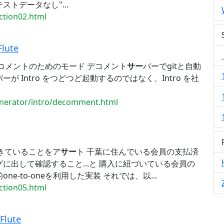
テストデータなし"...
ection02.html
lute
デコメントのためのモード デコメント
サー
バーでgitと自動
が Intro をつどつど起動するのではなく、Intro を社
generator/intro/decomment.html
できていることをア
サー
ト 千葉に住んでいる会員の支払済
に出して確認すること...と 購入に紐づいている会員の
one-to-oneを利用した実装 それでは、以...
ection05.html
Flute