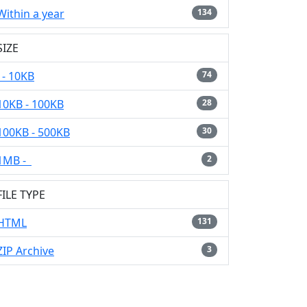
Within a year
134
SIZE
- 10KB
74
10KB - 100KB
28
100KB - 500KB
30
1MB -
2
FILE TYPE
HTML
131
ZIP Archive
3