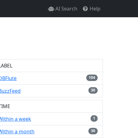
AI Search
Help
LABEL
DBFlute
104
BuzzFeed
30
TIME
Within a week
1
Within a month
30