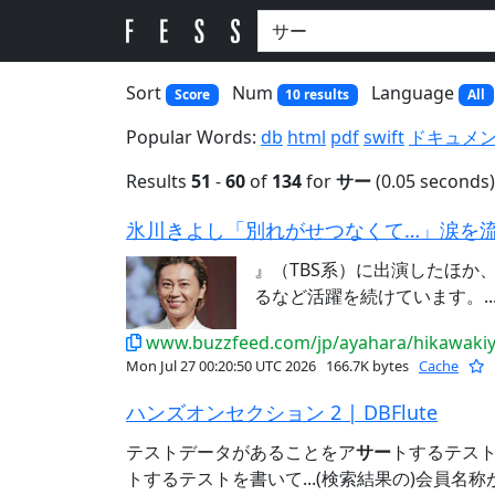
Sort
Num
Language
Score
10 results
All
Popular Words:
db
html
pdf
swift
ドキュメ
Results
51
-
60
of
134
for
サー
(0.05 seconds)
』（TBS系）に出演したほか、
るなど活躍を続けています。..
www.buzzfeed.com/jp/ayahara/hikawaki
Mon Jul 27 00:20:50 UTC 2026
166.7K bytes
Cache
ハンズオンセクション 2 | DBFlute
テストデータがあることをア
サー
トするテスト 
トするテストを書いて...(検索結果の)会員名