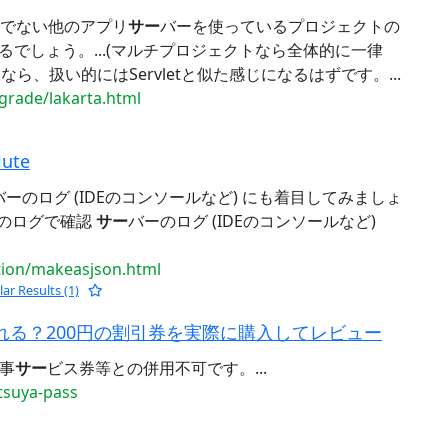
み込んでない他のアプリ
サー
バーを使っているプロジェクトの
なるでしょう。...(マルチプロジェクトなら全体的に一律
なら、扱い的にはServletと似た感じになるはずです。...
pgrade/lakarta.html
ute
バーのログ (IDEのコンソールなど) にも着目してみましょ
のログで確認
サー
バーのログ (IDEのコンソールなど)
ction/makeasjson.html
lar Results (1)
が取れる？200円の割引券を実際に購入してレビュー
事
サー
ビス券等との併用不可です。...
suya-pass