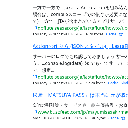
一方で一方で、Jakarta Annotationを組
場合は、compileスコープでの依存が必要に
で) 一方で、JTAが含まれているアプリ
サー
バー
dbflute.seasar.org/ja/lastaflute/howto/u
Thu May 28 16:23:58 UTC 2026
6.7K bytes
Cache
Actionの作り方 (JSONスタイル) | LastaFl
サー
バーのログでも確認してみましょう
サー
う。...console.log(data); }); でもって
サー
バー
で、想定...
dbflute.seasar.org/ja/lastaflute/howto/a
Thu May 28 16:23:58 UTC 2026
12.7K bytes
Cache
Simi
松屋「MATSUYA PASS」は本当に元
※他の割引券・
サー
ビス券・株主優待券・お食
www.buzzfeed.com/jp/mayumisasaki/mat
Mon Jul 06 00:10:34 UTC 2026
165.7K bytes
Cache