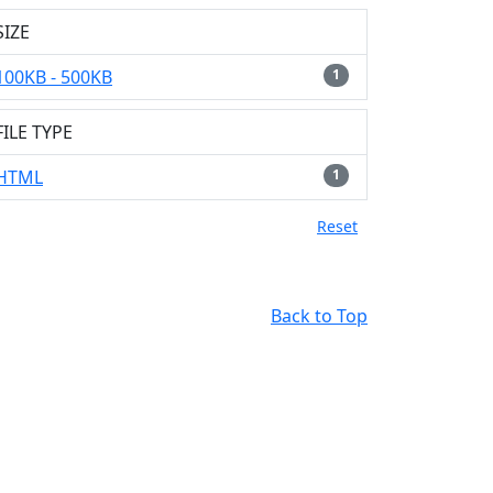
SIZE
100KB - 500KB
1
FILE TYPE
HTML
1
Reset
Back to Top