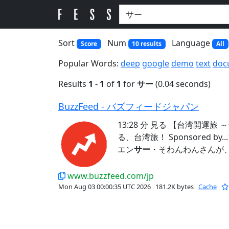
Sort
Num
Language
Score
10 results
All
Popular Words:
deep
google
demo
text
doc
Results
1
-
1
of
1
for
サー
(0.04 seconds)
BuzzFeed - バズフィードジャパン
13:28 分 見る 【台湾開運
る、台湾旅！ Sponsored b
エン
サー
・そわんわんさんが、台湾
www.buzzfeed.com/jp
Mon Aug 03 00:00:35 UTC 2026
181.2K bytes
Cache