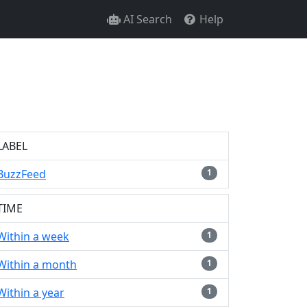
AI Search
Help
LABEL
BuzzFeed
1
TIME
Within a week
1
Within a month
1
Within a year
1