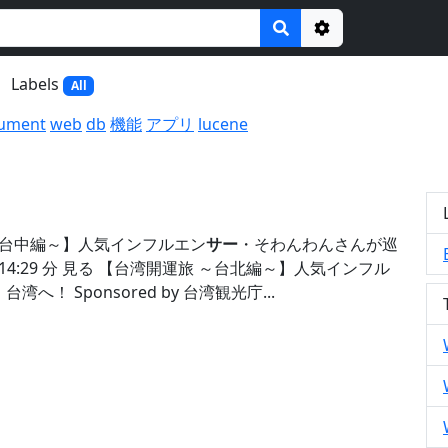
Options
Labels
All
ument
web
db
機能
アプリ
lucene
旅 ～台中編～】人気インフルエン
サー
・そわんわんさんが巡
y...14:29 分 見る 【台湾開運旅 ～台北編～】人気インフル
へ！ Sponsored by 台湾観光庁...