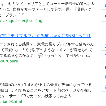
中には、セカンドキャリアとしてコーヒー焙煎士の道へ。
サ
プトに、自身が
サー
ファーとして足繁く通う千葉県・九
ブランド「...
akaguchikenji-surfing
りブルブルする猫ちゃんにSNSにっこり→「うっとり...
ー
ジされてる感覚？」家電に乗りブルブルする猫ちゃん
て可愛い」...Sでは以下のようなコメントが寄せられて
てる感覚なのかな？」 💬「うっとりして可愛い」 ?...
u-buruburu
の保証のため) 生まれが不明の会員が先頭になっている
は...3, 4]であることをア
サー
ト 前のページが存在し
とをア
サー
ト CBでカーソル検索ってみよう...
ection03.html