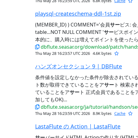
Thu May 28 16:23:59 UTC 2026
6.8K bytes
Cache
playsql-createschema-ddl-1st.zip
(MEMBER_ID) ) COMMENT='会員
サー
ビス: 
table...NOT NULL COMMENT '
サー
ビスポイン
本的に、購入時には増えてポイントを使ったら減る
dbflute.seasar.org/download/patch/handson
Thu May 28 16:23:57 UTC 2026
4.6K bytes
ハンズオンセクション 9 | DBFlute
条件値を設定しなかった条件が除去されている
ト数が取得できていることをア
サー
ト 検索さ
ていることをア
サー
ト 正式会員であることを
加してもOK)...
dbflute.seasar.org/ja/tutorial/handson/s
Thu May 28 16:23:59 UTC 2026
8.9K bytes
Cache
LastaFlute の Action | LastaFlute
サー
バーサイドHTML Actionの作り方 (HTMLス