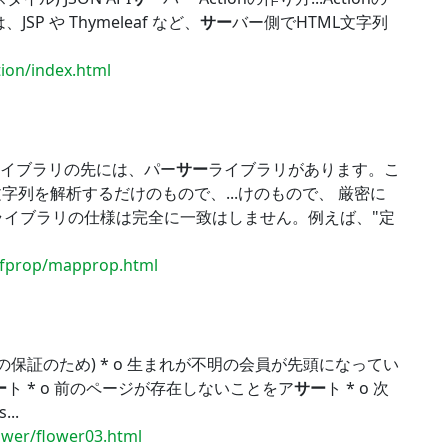
SP や Thymeleaf など、
サー
バー側でHTML文字列
tion/index.html
ライブラリの先には、パー
サー
ライブラリがあります。こ
列を解析するだけのもので、...けのもので、 厳密に
ライブラリの仕様は完全に一致はしません。例えば、"定
/dfprop/mapprop.html
の保証のため) * o 生まれが不明の会員が先頭になってい
ー
ト * o 前のページが存在しないことをア
サー
ト * o 次
...
lower/flower03.html