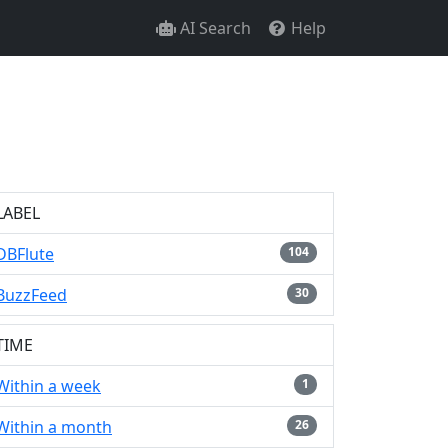
AI Search
Help
LABEL
DBFlute
104
BuzzFeed
30
TIME
Within a week
1
Within a month
26