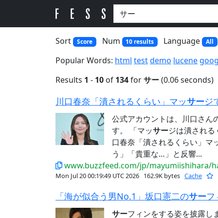
Sort
Num
Language
Score
10 results
All
Popular Words:
html
test
demo
lucene
goog
Results
1
-
10
of
134
for
サー
(0.06 seconds)
川口春奈「潰されるくらい」マッ
サー
ジで
公式アカウントは、川口さん
す。 「マッ
サー
ジは潰されるく
口春奈「潰されるくらい」マ
う」「貴重な…」と反響...
www.buzzfeed.com/jp/mayumiishihara/
Mon Jul 20 00:19:49 UTC 2026
162.9K bytes
Cache
「海が似合う男No.1」坂口憲二の
サー
フ
サー
フィンをする姿を披露しまし