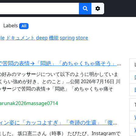
Options
Labels
All
le
ドキュメント
deep
機能
spring
store
苦悶の表情→「悶絶」「めちゃくちゃ痛そう」「貴重な…」と反響
の好みのマッ
サー
ジについて以下のように明かしていま
らい強めが好き、とのこと」...公開 2026年7月16日 川
ッ
サー
ジで苦悶の表情→「悶絶」「めちゃくちゃ痛そ
harunak2026massage0714
ィン姿に「カッコよすぎ」「奇跡の生還」「復活してめっち...
た。 坂口憲二さん（時事） たびたび、Instagramで