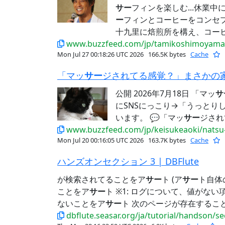
サー
フィンを楽しむ...休業
ー
フィンとコーヒーをコンセ
十九里に焙煎所を構え、コーヒー
www.buzzfeed.com/jp/tamikoshimoyama/s
Mon Jul 27 00:18:26 UTC 2026
166.5K bytes
Cache
「マッ
サー
ジされてる感覚？」まさかの家電に乗
公開 2026年7月18日 「マッ
サ
にSNSにっこり→「うっとりし
います。 💬「マッ
サー
ジされ
www.buzzfeed.com/jp/keisukeaoki/nats
Mon Jul 20 00:16:05 UTC 2026
163.7K bytes
Cache
ハンズオンセクション 3 | DBFlute
が検索されてることをア
サー
ト (ア
サー
ト自体
ことをア
サー
ト ※1: ログについて、値がない項目
ないことをア
サー
ト 次のページが存在するこ
dbflute.seasar.org/ja/tutorial/handson/s