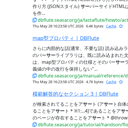
作り方 (JSONスタイル)
サー
バーサイドHTMLは、J
を作...
dbflute.seasar.org/ja/lastaflute/howto/ac
Thu May 28 16:23:58 UTC 2026
6.4K bytes
Cache
map型プロパティ | DBFlute
さらに内部的な話(通常、不要な話) 読み込み
のパー
サー
ライブラリは、既に読み込まれた文字
は、map型プロパティの仕様とそのパー
サー
義値の中の改行を保持しない"...
dbflute.seasar.org/ja/manual/reference
Thu May 28 16:23:58 UTC 2026
4.7K bytes
Cache
模範解答的なセクション 3 | DBFlute
が検索されてることをア
サー
ト (ア
サー
ト自体
ることをア
サー
ト * ※1:...4]であることをア
サ
のページが存在することをア
サー
ト * @throws
dbflute.seasar.org/ja/tutorial/handson/f