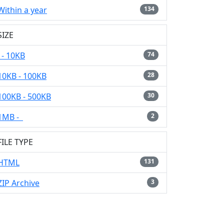
Within a year
134
SIZE
- 10KB
74
10KB - 100KB
28
100KB - 500KB
30
1MB -
2
FILE TYPE
HTML
131
ZIP Archive
3