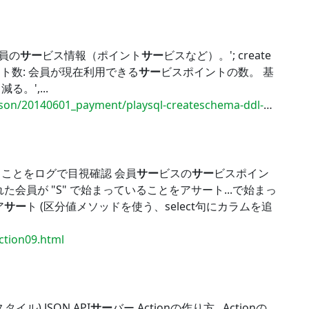
会員の
サー
ビス情報（ポイント
サー
ビスなど）。'; create
ト数: 会員が現在利用できる
サー
ビスポイントの数。 基
。',...
/20140601_payment/playsql-createschema-ddl-1st.zip
ことをログで目視確認 会員
サー
ビスの
サー
ビスポイン
れた会員が "S" で始まっていることをアサート...で始まっ
ア
サー
ト (区分値メソッドを使う、select句にカラムを追
ection09.html
タイル) JSON API
サー
バー Actionの作り方...Actionの