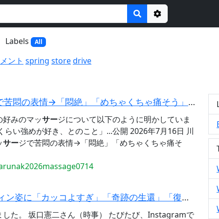
Options
Labels
All
メント
spring
store
drive
苦悶の表情→「悶絶」「めちゃくちゃ痛そう」「貴重な…」と反響
の好みのマッ
サー
ジについて以下のように明かしていま
らい強めが好き、とのこと」...公開 2026年7月16日 川
ッ
サー
ジで苦悶の表情→「悶絶」「めちゃくちゃ痛そ
harunak2026massage0714
ィン姿に「カッコよすぎ」「奇跡の生還」「復活してめっち...
た。 坂口憲二さん（時事） たびたび、Instagramで