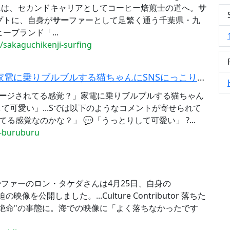
中には、セカンドキャリアとしてコーヒー焙煎士の道へ。
サ
プトに、自身が
サー
ファーとして足繁く通う千葉県・九
ブランド「...
akaguchikenji-surfing
りブルブルする猫ちゃんにSNSにっこり→「うっとり...
ー
ジされてる感覚？」家電に乗りブルブルする猫ちゃん
て可愛い」...Sでは以下のようなコメントが寄せられて
てる感覚なのかな？」 💬「うっとりして可愛い」 ?...
u-buruburu
ー
ファーのロン・タケダさんは4月25日、自身の
像を公開しました。...Culture Contributor 落ちた
体絶命"の事態に。海での映像に「よく落ちなかったです