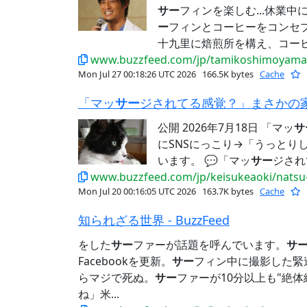
サー
フィンを楽しむ...休業
ー
フィンとコーヒーをコンセ
十九里に焙煎所を構え、コーヒー
www.buzzfeed.com/jp/tamikoshimoyama/s
Mon Jul 27 00:18:26 UTC 2026
166.5K bytes
Cache
「マッ
サー
ジされてる感覚？」まさかの家電に乗
公開 2026年7月18日 「マッ
サ
にSNSにっこり→「うっとりし
います。 💬「マッ
サー
ジされ
www.buzzfeed.com/jp/keisukeaoki/nats
Mon Jul 20 00:16:05 UTC 2026
163.7K bytes
Cache
知られざる世界 - BuzzFeed
をした
サー
ファーが話題を呼んでいます。
サ
Facebookを更新。
サー
フィン中に撮影した緊迫の映
らマジで死ぬ。
サー
ファーが10分以上も"絶
ね」米...