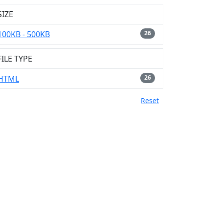
SIZE
100KB - 500KB
26
FILE TYPE
HTML
26
Reset