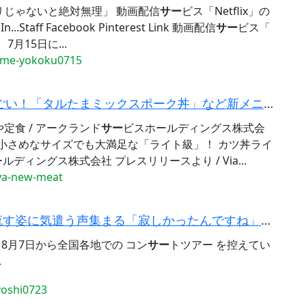
リじゃないと絶対無理」 動画配信
サー
ビス「Netflix」の
aff Facebook Pinterest Link 動画配信
サー
ビス「
7月15日に...
ime-yokoku0715
かつやの『ヘビー級』のボリュームがすごい！「タルたまミックスポーク丼」など新メニューを紹介
定食 / アークランド
サー
ビスホールディングス株式会
a...小さめなサイズでも大満足な「ライト級」！ カツ丼ライ
ルディングス株式会社 プレスリリースより / Via...
ya-new-meat
氷川きよし「別れがせつなくて…」涙を流す姿に気遣う声集まる「寂しかったんですね」「もらい泣きし...
8月7日から全国各地での コン
サー
トツアー を控えてい
.
yoshi0723