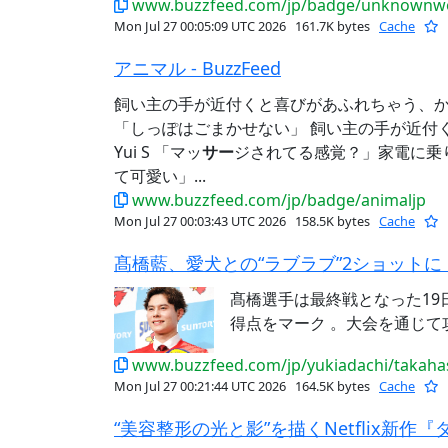
www.buzzfeed.com/jp/badge/unknownwo
Mon Jul 27 00:05:09 UTC 2026
161.7K bytes
Cache
アニマル - BuzzFeed
飼い主の手が近付くと喜びがあふれちゃう、
「しっぽはごまかせない」 飼い主の手が近付く
Yui S 「マッ
サー
ジされてる感覚？」家電に乗
て可愛い」...
www.buzzfeed.com/jp/badge/animaljp
Mon Jul 27 00:03:43 UTC 2026
158.5K bytes
Cache
髙橋選手は最終戦となった19
得点をマーク 。大会を通じて攻
www.buzzfeed.com/jp/yukiadachi/takaha
Mon Jul 27 00:21:44 UTC 2026
164.5K bytes
Cache