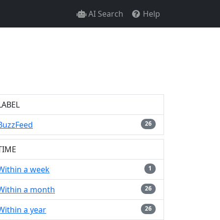
AI Search
Help
LABEL
BuzzFeed
26
TIME
Within a week
1
Within a month
26
Within a year
26