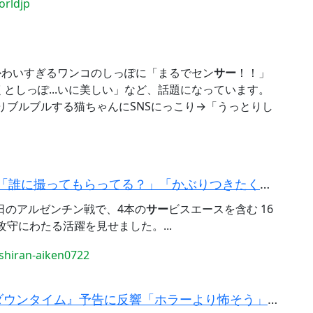
rldjp
かわいすぎるワンコのしっぽに「まるでセン
サー
！！」
としっぽ...いに美しい」など、話題になっています。
りブルブルする猫ちゃんにSNSにっこり→「うっとりし
髙橋藍、愛犬との“ラブラブ”2ショットに「誰に撮ってもらってる？」「かぶりつきたくなるぐらい愛...
日のアルゼンチン戦で、4本の
サー
ビスエースを含む 16
守にわたる活躍を見せました。...
shiran-aiken0722
“美容整形の光と影”を描くNetflix新作『ダウンタイム』予告に反響「ホラーより怖そう」「リ...