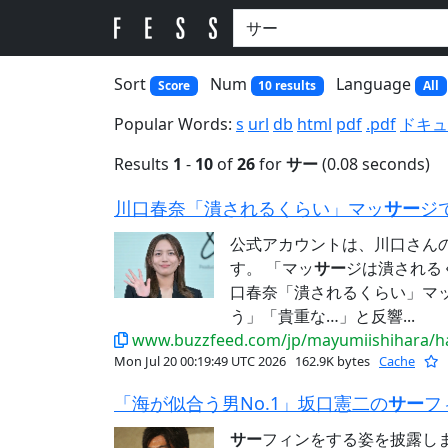
Sort
Num
Language
Score
10 results
All
Popular Words:
s
url
db
html
pdf
.pdf
ドキュ
Results
1
-
10
of
26
for
サー
(0.08 seconds)
川口春奈「潰されるくらい」マッ
サー
ジで
公式アカウントは、川口さん
す。 「マッ
サー
ジは潰されるく
口春奈「潰されるくらい」マ
う」「貴重な…」と反響...
www.buzzfeed.com/jp/mayumiishihara/
Mon Jul 20 00:19:49 UTC 2026
162.9K bytes
Cache
「海が似合う男No.1」坂口憲二の
サー
フ
サー
フィンをする姿を披露しまし