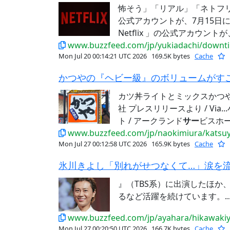
怖そう」「リアル」「ネトフ
公式アカウントが、7月15日にIn...St
Netflix 」の公式アカウントが、
www.buzzfeed.com/jp/yukiadachi/downt
Mon Jul 20 00:14:21 UTC 2026
169.5K bytes
Cache
カツ丼ライトとミックスかつや
社 プレスリリースより / Vi
ト / アークランド
サー
ビスホー
www.buzzfeed.com/jp/naokimiura/katsu
Mon Jul 27 00:12:58 UTC 2026
165.9K bytes
Cache
』（TBS系）に出演したほか、
るなど活躍を続けています。..
www.buzzfeed.com/jp/ayahara/hikawaki
Mon Jul 27 00:20:50 UTC 2026
166.7K bytes
Cache