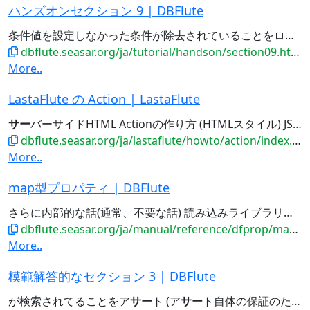
ハンズオンセクション 9 | DBFlute
条件値を設定しなかった条件が除去されていることをログで目視確認 会員
dbflute.seasar.org/ja/tutorial/handson/section09.html
More..
LastaFlute の Action | LastaFlute
サー
バーサイドHTML Actionの作り方 (HTMLスタイル) JSON API
dbflute.seasar.org/ja/lastaflute/howto/action/index.html
More..
map型プロパティ | DBFlute
さらに内部的な話(通常、不要な話) 読み込みライブラリの先には、パー
dbflute.seasar.org/ja/manual/reference/dfprop/mapprop.html
More..
模範解答的なセクション 3 | DBFlute
が検索されてることをア
サー
ト (ア
サー
ト自体の保証のため) * o 生まれが不明の会員が先頭になっていることをア