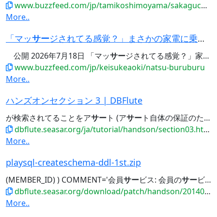
www.buzzfeed.com/jp/tamikoshimoyama/sakaguchikenji-surfing
More..
「マッ
サー
ジされてる感覚？」まさかの家電に乗りブルブルする猫ちゃんにSNSにっこり→「うっとり...
公開 2026年7月18日 「マッ
サー
ジされてる感覚？」家電に乗りブルブルする猫ちゃんにSNSにっこり→「うっとりして可愛い」...Sでは以下のようなコメントが寄せられています。 💬「マッ
www.buzzfeed.com/jp/keisukeaoki/natsu-buruburu
More..
ハンズオンセクション 3 | DBFlute
が検索されてることをア
サー
ト (ア
サー
ト自体の保証のため) 生まれが不明の会員が先頭になっていることをア
dbflute.seasar.org/ja/tutorial/handson/section03.html
More..
playsql-createschema-ddl-1st.zip
(MEMBER_ID) ) COMMENT='会員
サー
ビス: 会員の
サー
ビス情報（ポイント
dbflute.seasar.org/download/patch/handson/20140601_payment/playsql-createschema-ddl-1st.zip
More..