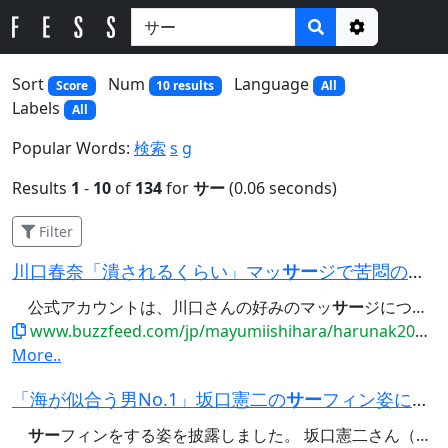
Options
Sort
Num
Language
Score
10 results
All
Labels
All
Popular Words:
検索
s
g
Results
1
-
10
of
134
for
サー
(0.06 seconds)
Filter
川口春奈「潰されるくらい」マッ
サー
ジで苦悶の表情→「悶絶」「めちゃくちゃ痛そう」「貴重な…」と反響
公式アカウントは、川口さんの好みのマッ
サー
ジについて以下のように明かしています。 「マッ
www.buzzfeed.com/jp/mayumiishihara/harunak2026massage0714
More..
「海が似合う男No.1」坂口憲二の
サー
フィン姿に「カッコよすぎ」「奇跡の生還」「復活してめっち...
サー
フィンをする姿を披露しました。 坂口憲二さん（時事） たびたび、Instagramで