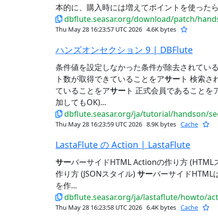
本的に、購入時には増えてポイントを使ったら減る
dbflute.seasar.org/download/patch/handson
Thu May 28 16:23:57 UTC 2026
4.6K bytes
ハンズオンセクション 9 | DBFlute
条件値を設定しなかった条件が除去されている
ト数が取得できていることをア
サー
ト 検索さ
ていることをア
サー
ト 正式会員であることを
加してもOK)...
dbflute.seasar.org/ja/tutorial/handson/s
Thu May 28 16:23:59 UTC 2026
8.9K bytes
Cache
LastaFlute の Action | LastaFlute
サー
バーサイドHTML Actionの作り方 (HTMLス
作り方 (JSONスタイル)
サー
バーサイドHTMLは、J
を作...
dbflute.seasar.org/ja/lastaflute/howto/ac
Thu May 28 16:23:58 UTC 2026
6.4K bytes
Cache