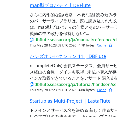
map型プロパティ | DBFlute
さらに内部的な話(通常、不要な話) 読み込み
のパー
サー
ライブラリは、既に読み込まれた文字
は、map型プロパティの仕様とそのパー
サー
義値の中の改行を保持しない"...
dbflute.seasar.org/ja/manual/reference
Thu May 28 16:23:58 UTC 2026
4.7K bytes
Cache
ハンズオンセクション 11 | DBFlute
n completeOnly) 会員ステータス、会員
サー
ス経由の会員ログインも取得...未払い購入が
インが取得できていることをア
サー
ト 購入支払
dbflute.seasar.org/ja/tutorial/handson/s
Thu May 28 16:23:59 UTC 2026
4.8K bytes
Cache
Startup as Multi-Project | LastaFlute
ドメインと
サー
ビス名を決める 新しく作る
サ
目のアプリ名を決めます。...Exampleプロジェ