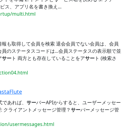
ビス、アプリ名を書き換え...
artup/multi.html
情報も取得して会員を検索 退会会員でない会員は、会員
会員のステータスコードは...会員ステータスの表示順で並
ア
サー
ト 両方とも存在していることをア
サー
ト (検索さ
ection04.html
taFlute
方式であれば、
サー
バーAPIからすると、ユーザーメッセー
管理: クライアントメッセージ管理？
サー
バーメッセージ管
ction/usermessages.html