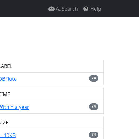
AI Search
Help
LABEL
DBFlute
74
TIME
Within a year
74
SIZE
- 10KB
74