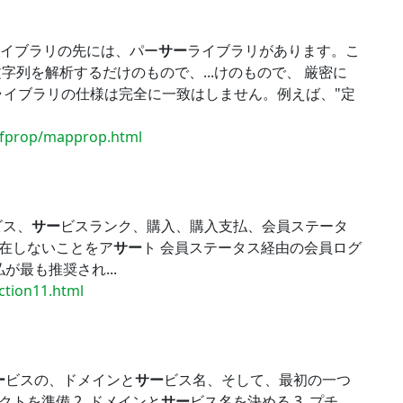
ライブラリの先には、パー
サー
ライブラリがあります。こ
列を解析するだけのもので、...けのもので、 厳密に
ライブラリの仕様は完全に一致はしません。例えば、"定
/dfprop/mapprop.html
ビス、
サー
ビスランク、購入、購入支払、会員ステータ
存在しないことをア
サー
ト 会員ステータス経由の会員ログ
が最も推奨され...
ection11.html
ー
ビスの、ドメインと
サー
ビス名、そして、最初の一つ
クトを準備 2. ドメインと
サー
ビス名を決める 3. プチ