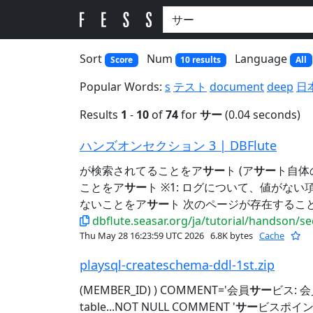
Sort
Num
Language
Score
10 results
All
Popular Words:
s
テスト
document
deep
日
Results
1
-
10
of
74
for
サー
(0.04 seconds)
ハンズオンセクション 3 | DBFlute
が検索されてることをア
サー
ト (ア
サー
ト自体
ことをア
サー
ト ※1: ログについて、値がない項目
ないことをア
サー
ト 次のページが存在するこ
dbflute.seasar.org/ja/tutorial/handson/s
Thu May 28 16:23:59 UTC 2026
6.8K bytes
Cache
playsql-createschema-ddl-1st.zip
(MEMBER_ID) ) COMMENT='会員
サー
ビス: 
table...NOT NULL COMMENT '
サー
ビスポイン