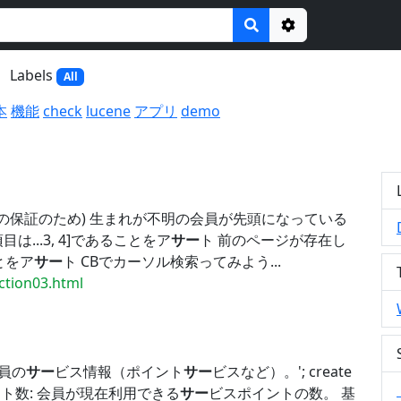
Options
Labels
All
本
機能
check
lucene
アプリ
demo
の保証のため) 生まれが不明の会員が先頭になっている
は...3, 4]であることをア
サー
ト 前のページが存在し
とをア
サー
ト CBでカーソル検索ってみよう...
ection03.html
会員の
サー
ビス情報（ポイント
サー
ビスなど）。'; create
ト数: 会員が現在利用できる
サー
ビスポイントの数。 基