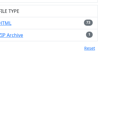
FILE TYPE
HTML
73
ZIP Archive
1
Reset