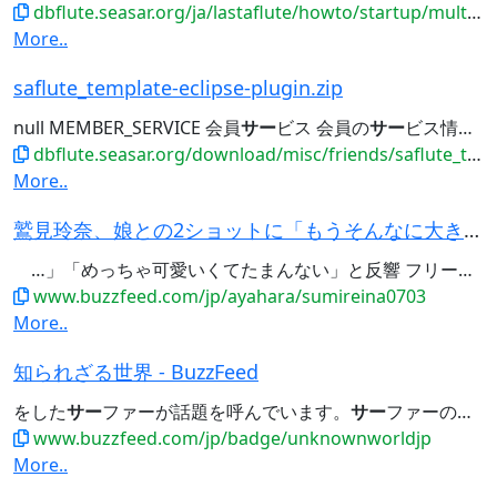
dbflute.seasar.org/ja/lastaflute/howto/startup/multi.html
More..
saflute_template-eclipse-plugin.zip
null MEMBER_SERVICE 会員
サー
ビス 会員の
サー
ビス情報（ポイント
dbflute.seasar.org/download/misc/friends/saflute_template-eclipse-plugin.zip
More..
鷲見玲奈、娘との2ショットに「もうそんなに大きく…」「めっちゃ可愛いくてたまんない」と反響
…」「めっちゃ可愛いくてたまんない」と反響 フリーアナウン
www.buzzfeed.com/jp/ayahara/sumireina0703
More..
知られざる世界 - BuzzFeed
をした
サー
ファーが話題を呼んでいます。
サー
ファーのロン・タケダさんは4月25日、自身のFacebookを更新。
www.buzzfeed.com/jp/badge/unknownworldjp
More..