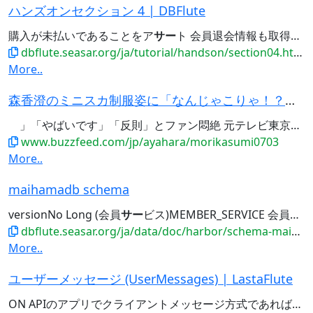
ハンズオンセクション 4 | DBFlute
購入が未払いであることをア
サー
ト 会員退会情報も取得して会員を検索 退会会員でない会員は、会員退会情報を持っていないことをア
dbflute.seasar.org/ja/tutorial/handson/section04.html
More..
森香澄のミニスカ制服姿に「なんじゃこりゃ！？」「やばいです」「反則」とファン悶絶
」「やばいです」「反則」とファン悶絶 元テレビ東京アナウン
www.buzzfeed.com/jp/ayahara/morikasumi0703
More..
maihamadb schema
versionNo Long (会員
サー
ビス)MEMBER_SERVICE 会員の
サ
dbflute.seasar.org/ja/data/doc/harbor/schema-maihamadb.html
More..
ユーザーメッセージ (UserMessages) | LastaFlute
ON APIのアプリでクライアントメッセージ方式であれば、