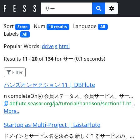
Options
Sort
Num
Language
Score
10 results
All
Labels
All
Popular Words:
drive
s
html
Results
11
-
20
of
134
for
サー
(0.1 seconds)
Filter
ハンズオンセクション 11 | DBFlute
n completeOnly) 会員ステータス、会員
サー
ビス、
サー
ビス
dbflute.seasar.org/ja/tutorial/handson/section11.html
More..
Startup as Multi-Project | LastaFlute
ドメインと
サー
ビス名を決める 新しく作る
サー
ビスの、ドメインと