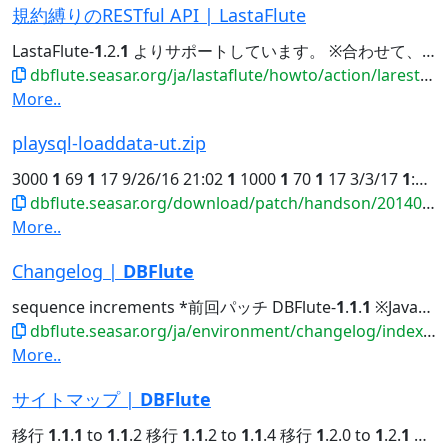
規約縛りのRESTful API | LastaFlute
LastaFlute-
1
.2.
1
よりサポートしています。 ※合わせて、LastaMeta-0.5.
dbflute.seasar.org/ja/lastaflute/howto/action/larestfulapi.html
More..
playsql-loaddata-ut.zip
3000
1
69
1
17 9/26/16 21:02
1
1000
1
70
1
17 3/3/17
1
:11
1
dbflute.seasar.org/download/patch/handson/20140601_payment/playsql-loaddata-ut.zip
More..
Changelog |
DBFlute
sequence increments *前回パッチ DBFlute-
1
.
1
.
1
※Java8 2016/01/01 NEW DBFlute...Author's Blog Changelog DBFlute-
dbflute.seasar.org/ja/environment/changelog/index.html
More..
サイトマップ |
DBFlute
移行
1
.
1
.
1
to
1
.
1
.2 移行
1
.
1
.2 to
1
.
1
.4 移行
1
.2.0 to
1
.2.
1
移行