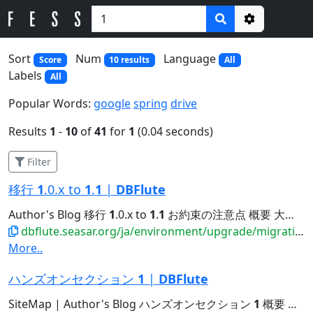
Options
Sort
Num
Language
Score
10 results
All
Labels
All
Popular Words:
google
spring
drive
Results
1
-
10
of
41
for
1
(0.04 seconds)
Filter
移行
1
.0.x to
1
.
1
|
DBFlute
Author's Blog 移行
1
.0.x to
1
.
1
お約束の注意点 概要 大前提 DBFlute-
dbflute.seasar.org/ja/environment/upgrade/migration/migrate10xto11x.html
More..
ハンズオンセクション
1
|
DBFlute
SiteMap | Author's Blog ハンズオンセクション
1
概要 まず読みましょう DBFluteのこと jfluteによるレビューのこと...Java6,7の方は、別ページにて Java6,7のセクション