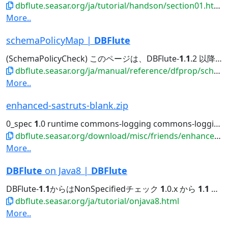
dbflute.seasar.org/ja/tutorial/handson/section01.html
More..
schemaPolicyMap |
DBFlute
(SchemaPolicyCheck) このページは、DBFlute-
1
.
1
.2 以降を前提としています。 (
dbflute.seasar.org/ja/manual/reference/dfprop/schemapolicy/index.html
More..
enhanced-sastruts-blank.zip
0_spec
1
.0 runtime commons-logging commons-logging
dbflute.seasar.org/download/misc/friends/enhanced-sastruts-blank.zip
More..
DBFlute
on Java8 |
DBFlute
DBFlute-
1
.
1
からはNonSpecifiedチェック
1
.0.x から
1
.
1
への移行
dbflute.seasar.org/ja/tutorial/onjava8.html
More..