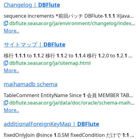
Changelog |
DBFlute
sequence increments *前回パッチ DBFlute-
1
.
1
.
1
※Java8 2016/01/01 NEW DBFlute...Author's Blog Changelog DBFlute-
dbflute.seasar.org/ja/environment/changelog/index.html
More..
サイトマップ |
DBFlute
移行
1
.
1
.
1
to
1
.
1
.2 移行
1
.
1
.2 to
1
.
1
.4 移行
1
.2.0 to
1
.2.
1
移行
dbflute.seasar.org/ja/sitemap.html
More..
maihamadb schema
TableComment EntityName Since
1
会員 MEMBER TABLE DIFFWORLDDB MEMBER_STATUS...ColumnComment PropertyName JavaType
dbflute.seasar.org/ja/data/doc/oracle/schema-maihamadb.html
More..
additionalForeignKeyMap |
DBFlute
fixedOnlyJoin @since
1
.0.5M fixedCondition だけで
1
:
1
になるか否かを指定します。true...fixedOnlyJoin @since