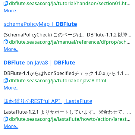
dbflute.seasar.org/ja/tutorial/handson/section01.html
More..
schemaPolicyMap |
DBFlute
(SchemaPolicyCheck) このページは、DBFlute-
1
.
1
.2 以降を前提としています。 (
dbflute.seasar.org/ja/manual/reference/dfprop/schemapolicy/index.html
More..
DBFlute
on Java8 |
DBFlute
DBFlute-
1
.
1
からはNonSpecifiedチェック
1
.0.x から
1
.
1
への移行
dbflute.seasar.org/ja/tutorial/onjava8.html
More..
規約縛りのRESTful API | LastaFlute
LastaFlute-
1
.2.
1
よりサポートしています。 ※合わせて、LastaMeta-0.5.
dbflute.seasar.org/ja/lastaflute/howto/action/larestfulapi.html
More..