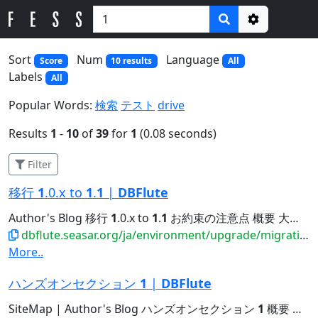
Options
Sort
Num
Language
Score
10 results
All
Labels
All
Popular Words:
検索
テスト
drive
Results
1
-
10
of
39
for
1
(0.08 seconds)
Filter
移行
1
.0.x to
1
.
1
|
DBFlute
Author's Blog 移行
1
.0.x to
1
.
1
お約束の注意点 概要 大前提 DBFlute-
dbflute.seasar.org/ja/environment/upgrade/migration/migrate10xto11x.html
More..
ハンズオンセクション
1
|
DBFlute
SiteMap | Author's Blog ハンズオンセクション
1
概要 まず読みましょう DBFluteのこと jfluteによるレビューのこと...Java6,7の方は、別ページにて Java6,7のセクション