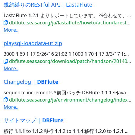
規約縛りのRESTful API | LastaFlute
LastaFlute-
1
.2.
1
よりサポートしています。 ※合わせて、LastaMeta-0.5.
dbflute.seasar.org/ja/lastaflute/howto/action/larestfulapi.html
More..
playsql-loaddata-ut.zip
3000
1
69
1
17 9/26/16 21:02
1
1000
1
70
1
17 3/3/17
1
:11
1
dbflute.seasar.org/download/patch/handson/20140601_payment/playsql-loaddata-ut.zip
More..
Changelog |
DBFlute
sequence increments *前回パッチ DBFlute-
1
.
1
.
1
※Java8 2016/01/01 NEW DBFlute...Author's Blog Changelog DBFlute-
dbflute.seasar.org/ja/environment/changelog/index.html
More..
サイトマップ |
DBFlute
移行
1
.
1
.
1
to
1
.
1
.2 移行
1
.
1
.2 to
1
.
1
.4 移行
1
.2.0 to
1
.2.
1
移行