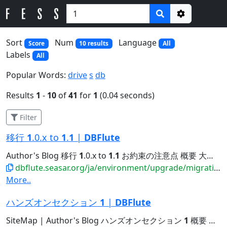
Options
Sort
Num
Language
Score
10 results
All
Labels
All
Popular Words:
drive
s
db
Results
1
-
10
of
41
for
1
(0.04 seconds)
Filter
移行
1
.0.x to
1
.
1
|
DBFlute
Author's Blog 移行
1
.0.x to
1
.
1
お約束の注意点 概要 大前提 DBFlute-
dbflute.seasar.org/ja/environment/upgrade/migration/migrate10xto11x.html
More..
ハンズオンセクション
1
|
DBFlute
SiteMap | Author's Blog ハンズオンセクション
1
概要 まず読みましょう DBFluteのこと jfluteによるレビューのこと...Java6,7の方は、別ページにて Java6,7のセクション