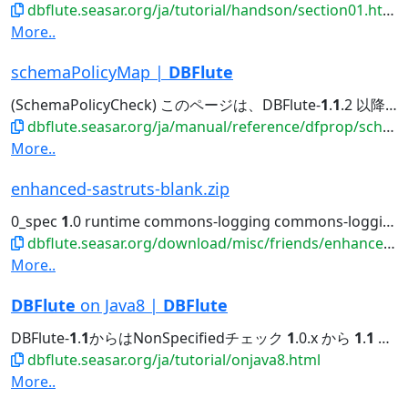
dbflute.seasar.org/ja/tutorial/handson/section01.html
More..
schemaPolicyMap |
DBFlute
(SchemaPolicyCheck) このページは、DBFlute-
1
.
1
.2 以降を前提としています。 (
dbflute.seasar.org/ja/manual/reference/dfprop/schemapolicy/index.html
More..
enhanced-sastruts-blank.zip
0_spec
1
.0 runtime commons-logging commons-logging
dbflute.seasar.org/download/misc/friends/enhanced-sastruts-blank.zip
More..
DBFlute
on Java8 |
DBFlute
DBFlute-
1
.
1
からはNonSpecifiedチェック
1
.0.x から
1
.
1
への移行
dbflute.seasar.org/ja/tutorial/onjava8.html
More..