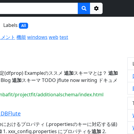
Options
Labels
All
ュメント
機能
windows
web
test
dfprop) Exampleのススメ
追加
スキーマとは？
追加
 Blog
追加
スキーマ TODO jflute now writing ドキュメ
nbafit/projectfit/additionalschema/index.html
BFlute
teにおけるプロパティ (.propertiesのキーに対応する値)
加
1. xxx_config.properties にプロパティを
追加
2.