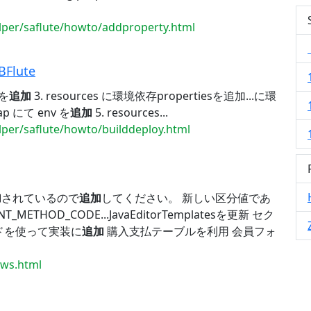
elper/saflute/howto/addproperty.html
lute
 を
追加
3. resources に環境依存propertiesを追加...に環
Map にて env を
追加
5. resources...
lper/saflute/howto/builddeploy.html
加
されているので
追加
してください。 新しい区分値であ
METHOD_CODE...JavaEditorTemplatesを更新 セク
ドを使って実装に
追加
購入支払テーブルを利用 会員フォ
ews.html