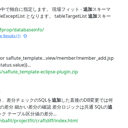
中で独自に指定します。 現場フィット -
追加
スキーマ
xceptList となります。 tableTargetList
追加
スキー
dfprop/databaseinfo/
ar Results (1)
saflute_template...view/member/member_add.jsp
s.value)}...
/saflute_template-eclipse-plugin.zip
e
のとき、差分チェックのSQLを
追加
した直後のDB変更では何
タの差分 細かい差分の確認 差分ロジックは共通 SQLの
追
 テーブル区分値の差分...
bafit/projectfit/craftdiff/index.html