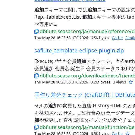
追加
スキーマに関しては
追加
スキーマの設定の
Rep...tableExceptList
追加
スキーマ専用の tableE
マ専用の...
dbflute.seasar.org/ja/manual/reference/
Thu May 28 16:23:58 UTC 2026
6.5K bytes
Cache
Simil
saflute_template-eclipse-plugin.zip
Execute; /** * 会員
追加
アクション。 * @author 
会員
追加
会員名 誕生日 会員ステータス ${f:h(statu
dbflute.seasar.org/download/misc/friends
Thu May 28 16:23:56 UTC 2026
3.2M bytes
3 views
手作り差分チェック (CraftDiff) | DBFlut
SQLの
追加
や変更した直後 HistoryHTML
も検知されません。...改行含みorラージデー
加
や変更した直後 環境タイプごとの差分チェック
dbflute.seasar.org/ja/manual/function/gen
Thu May 28 16:23:58 UTC 2026
6.5K bytes
Cache