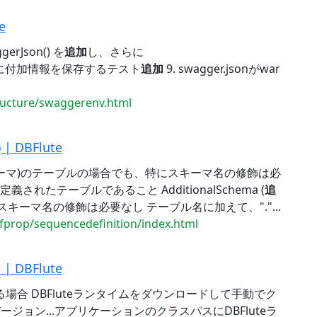
e
erJson() を
追加
し、さらに
DocTest に付加情報を保存するテスト
追加
9. swagger.jsonがwar
tructure/swaggerenv.html
 | DBFlute
ーマ)のテーブルの場合でも、特にスキーマ名の修飾は必
定義されたテーブルであること AdditionalSchema (
追
キーマ名の修飾は必要なし テーブル名に加えて、"."...
dfprop/sequencedefinition/index.html
 DBFlute
る場合 DBFluteランタイムをダウンロードして手動でク
バージョン...アプリケーションのクラスパスにDBFluteラ