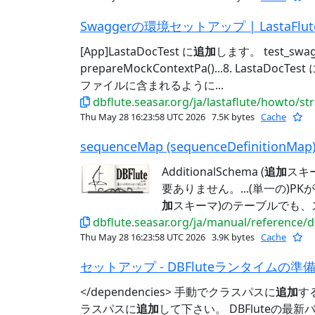
Swaggerの環境セットアップ | LastaFlut
[App]LastaDocTest に
追加
します。 test_swagg
prepareMockContextPa()...8. Lasta
ファイルに含まれるように...
dbflute.seasar.org/ja/lastaflute/howto/s
Thu May 28 16:23:58 UTC 2026
7.5K bytes
Cache
sequenceMap (sequenceDefinitionMap)
AdditionalSchema (
追加
スキ
要ありません。...(単一の)PKが
加
スキーマ)のテーブルでも、ス
dbflute.seasar.org/ja/manual/reference/
Thu May 28 16:23:58 UTC 2026
3.9K bytes
Cache
セットアップ - DBFluteランタイムの準備 |
</dependencies> 手動でクラスパスに
追加
す
ラスパスに
追加
して下さい。 DBFluteの最新