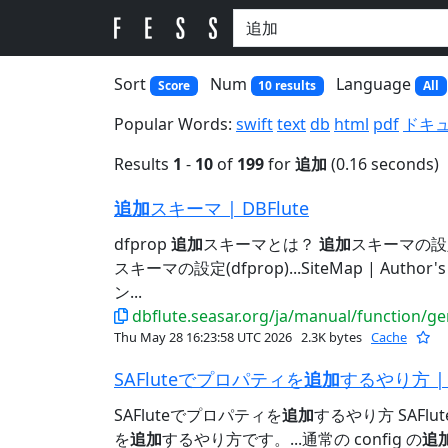
Sort
Num
Language
Score
10 results
All
Popular Words:
swift
text
db
html
pdf
ドキ
Results
1
-
10
of
199
for
追加
(0.16 seconds)
追加
スキーマ | DBFlute
dfprop
追加
スキーマとは？
追加
スキーマの設定(
スキーマの設定(dfprop)...SiteMap | Author's
ン...
dbflute.seasar.org/ja/manual/function/ge
Thu May 28 16:23:58 UTC 2026
2.3K bytes
Cache
SAFluteでプロパティを
追加
するやり方 | D
SAFluteでプロパティを
追加
するやり方 SAFlu
を
追加
するやり方です。...通常の config の
追