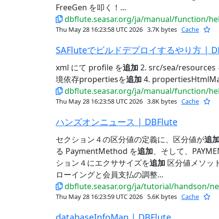
FreeGen を叩く！...
dbflute.seasar.org/ja/manual/function/h
Thu May 28 16:23:58 UTC 2026
3.7K bytes
Cache
SAFluteでビルドデプロイするやり方 | DBF
xml にて profile を
追加
2. src/sea/resources
境依存propertiesを
追加
4. propertiesHtml
dbflute.seasar.org/ja/manual/function/he
Thu May 28 16:23:58 UTC 2026
3.8K bytes
Cache
ハンズオンニュース | DBFlute
セクション４の区分値の定義に、区分値が
追
る PaymentMethod を
追加
、そして、PAYMENT_
ション４にエクササイズを
追加
区分値メソッ
ローイングと会員支払の調整...
dbflute.seasar.org/ja/tutorial/handson/n
Thu May 28 16:23:59 UTC 2026
5.6K bytes
Cache
databaseInfoMap | DBFlute