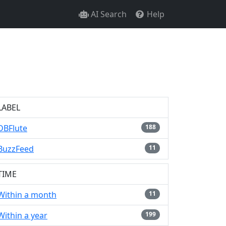
AI Search
Help
LABEL
DBFlute
188
BuzzFeed
11
TIME
Within a month
11
Within a year
199