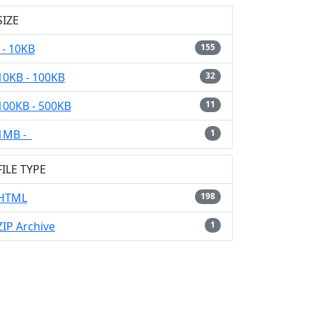
SIZE
- 10KB
155
10KB - 100KB
32
100KB - 500KB
11
1MB -
1
FILE TYPE
HTML
198
ZIP Archive
1