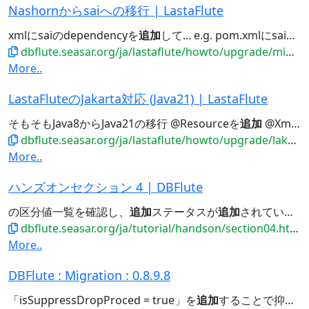
Nashornからsaiへの移行 | LastaFlute
xmlにsaiのdependencyを
追加
して... e.g. pom.xmlにsaiのdependencyを
dbflute.seasar.org/ja/lastaflute/howto/upgrade/migration/lahorntosai.html
More..
LastaFluteのJakarta対応 (Java21) | LastaFlute
そもそもJava8からJava21の移行 @Resourceを
追加
@XmlElementを
dbflute.seasar.org/ja/lastaflute/howto/upgrade/lakarta.html
More..
ハンズオンセクション 4 | DBFlute
の区分値一覧を確認し、
追加
ステータスが
追加
されていることを確認。 そして、テストメソッドを一つ作成して、
dbflute.seasar.org/ja/tutorial/handson/section04.html
More..
DBFlute : Migration : 0.8.9.8
「isSuppressDropProced = true」を
追加
することで抑制できます。 ReplaceSchemaでDBリンクがDropされます...「isSuppressDropDBLink = true」を