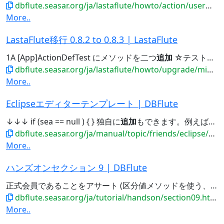
dbflute.seasar.org/ja/lastaflute/howto/action/usermessages.html
More..
LastaFlute移行 0.8.2 to 0.8.3 | LastaFlute
1A [App]ActionDefTest にメソッドを二つ
追加
☆テストケースのDIがルーズではなくなった DBFlute-1.1.1...dependency に加えて、jasper の dependency を
dbflute.seasar.org/ja/lastaflute/howto/upgrade/migration/lamig082to083.html
More..
Eclipseエディターテンプレート | DBFlute
↓↓↓ if (sea == null ) { } 独自に
追加
もできます。例えば、DBFluteオリジナルの補完テンプレートを入れていれば、_ll...する まるごと入れ替え方式 にすると良いでしょう。 独自に
dbflute.seasar.org/ja/manual/topic/friends/eclipse/coding/templates.html
More..
ハンズオンセクション 9 | DBFlute
正式会員であることをアサート (区分値メソッドを使う、select句にカラムを
dbflute.seasar.org/ja/tutorial/handson/section09.html
More..