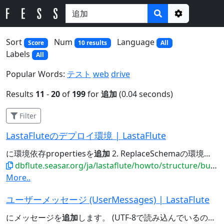
Options
Sort
Num
Language
Score
10 results
All
Labels
All
Popular Words:
テスト
web
drive
Results
11
-
20
of
199
for
追加
(0.04 seconds)
Filter
LastaFluteのデプロイ環境 | LastaFlute
に環境依存propertiesを
追加
2. ReplaceSchemaの環境設定を
dbflute.seasar.org/ja/lastaflute/howto/structure/builddeploy.html
More..
ユーザーメッセージ (UserMessages) | LastaFlute
にメッセージを
追加
します。 (UTF-8で読み込んでいるので、日本語をユニコードエスケープする必要はありません)