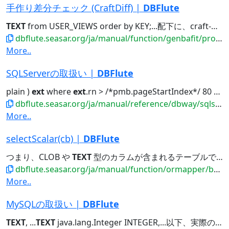
手作り差分チェック (CraftDiff) |
DBFlute
TEXT
from USER_VIEWS order by KEY;...配下に、craft-meta-[title-name]-[
dbflute.seasar.org/ja/manual/function/genbafit/projectfit/craftdiff/index.html
More..
SQLServerの取扱い |
DBFlute
plain )
ext
where
ext
.rn > /*pmb.pageStartIndex*/ 80 and
dbflute.seasar.org/ja/manual/reference/dbway/sqlserver/index.html
More..
selectScalar(cb) |
DBFlute
つまり、CLOB や
TEXT
型のカラムが含まれるテーブルで、union の distinct...
dbflute.seasar.org/ja/manual/function/ormapper/behavior/select/scalarselect.html
More..
MySQLの取扱い |
DBFlute
TEXT
, ...
TEXT
java.lang.Integer INTEGER,...以下、実際のテストプロジェクトでの設定例です。 e.g. dbflute-