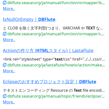
dbflute.seasar.org/ja/manual/function/ormapper/behavior/select/selectcount.html
More..
IsNullOrEmpty |
DBFlute
と CLOB を除く文字列型(つまり、VARCHAR や
TEXT
など)に対してサポートされます。 ただし、NotNul...
dbflute.seasar.org/ja/manual/function/ormapper/conditionbean/query/isnullorempty.html
More..
Actionの作り方 (
HTML
スタイル) | LastaFlute
<link rel="stylesheet" type="
text
/css" href="../../..css/reset.css"...<link rel="stylesheet" type="
dbflute.seasar.org/ja/lastaflute/howto/action/makeashtml.html
More..
Eclipseのおすすめプロジェクト設定 |
DBFlute
テキストエンコーディング Resource の
Text
file encoding を UTF-8 に (新規ファイルの)改行コード...(新規ファイルの)改行コード Resource の New
dbflute.seasar.org/ja/manual/topic/friends/eclipse/environment/recomproj.html
More..