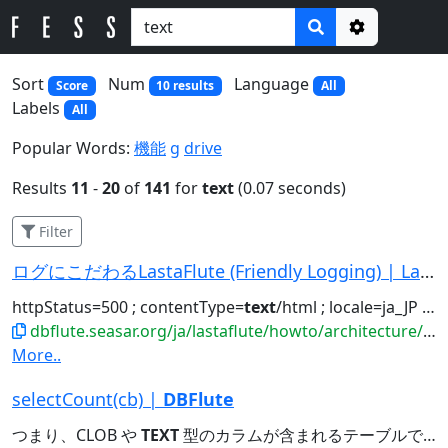
Options
Sort
Num
Language
Score
10 results
All
Labels
All
Popular Words:
機能
g
drive
Results
11
-
20
of
141
for
text
(0.07 seconds)
Filter
ログにこだわるLastaFlute (Friendly Logging) | LastaFlute
httpStatus=500 ; contentType=
text
/html ; locale=ja_JP [cookie]...locales=ja,en_US,en,es,ko [header] Accept=
dbflute.seasar.org/ja/lastaflute/howto/architecture/friendlylogging.html
More..
selectCount(cb) |
DBFlute
つまり、CLOB や
TEXT
型のカラムが含まれるテーブルで、union の distinct...