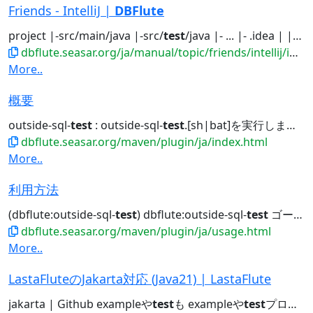
Friends - IntelliJ |
DBFlute
project |-src/main/java |-src/
test
/java |- ... |- .idea | |-inspectionProfiles...project |-src/main/java |-src/
dbflute.seasar.org/ja/manual/topic/friends/intellij/index.html
More..
概要
outside-sql-
test
: outside-sql-
test
.[sh|bat]を実行します。 replace-schema...jdbc generate doc outside-sql-
dbflute.seasar.org/maven/plugin/ja/index.html
More..
利用方法
(dbflute:outside-sql-
test
) dbflute:outside-sql-
test
ゴールを実行すると、DBFlute...outside-sql-
dbflute.seasar.org/maven/plugin/ja/usage.html
More..
LastaFluteのJakarta対応 (Java21) | LastaFlute
jakarta | Github exampleや
test
も exampleや
test
プロジェクトもブランチで分けてマージ管理していきます。...Jakarta版LastaFlute リリース一覧 Java8版との整合性 exampleや