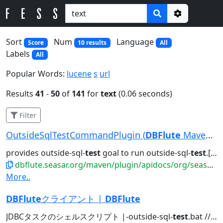
Options
Sort
Num
Language
Score
10 results
All
Labels
All
Popular Words:
lucene
s
url
Results
41
-
50
of
141
for
text
(0.06 seconds)
Filter
OutsideSqlTestCommandPlugin (
DBFlute
Maven Plug...
provides outside-sql-
test
goal to run outside-sql-
test
.[sh|bat]. 作成者:...
dbflute.seasar.org/maven/plugin/apidocs/org/seasar/dbflute/maven/plugin/OutsideSqlTestCommandPlug...
More..
DBFlute
クライアント |
DBFlute
JDBCタスクのシェルスクリプト |-outside-sql-
test
.bat // OutsideSqlTestタスクのバッチスクリプト...チスクリプト |-outside-sql-