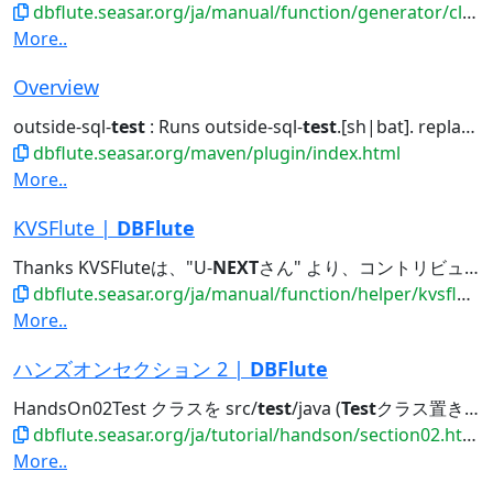
dbflute.seasar.org/ja/manual/function/generator/client/index.html
More..
Overview
outside-sql-
test
: Runs outside-sql-
test
.[sh|bat]. replace-schema...jdbc generate doc outside-sql-
dbflute.seasar.org/maven/plugin/index.html
More..
KVSFlute |
DBFlute
Thanks KVSFluteは、"U-
NEXT
さん" より、コントリビュート頂きました。 U-
dbflute.seasar.org/ja/manual/function/helper/kvsflute/index.html
More..
ハンズオンセクション 2 |
DBFlute
HandsOn02Test クラスを src/
test
/java (
Test
クラス置き場) に作成してください。 このクラスは...ード (src/main/java) を、
dbflute.seasar.org/ja/tutorial/handson/section02.html
More..