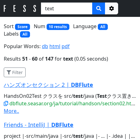
Options
Sort
Num
Language
Score
10 results
All
Labels
All
Popular Words:
db
html
pdf
Results
51
-
60
of
147
for
text
(0.05 seconds)
Filter
ハンズオンセクション 2 |
DBFlute
HandsOn02Test クラスを src/
test
/java (
Test
クラス置き場) に作成してください。 このクラスは...ード (src/main/java) を、
dbflute.seasar.org/ja/tutorial/handson/section02.html
More..
Friends - IntelliJ |
DBFlute
project |-src/main/java |-src/
test
/java |- ... |- .idea | |-inspectionProfiles...project |-src/main/java |-src/