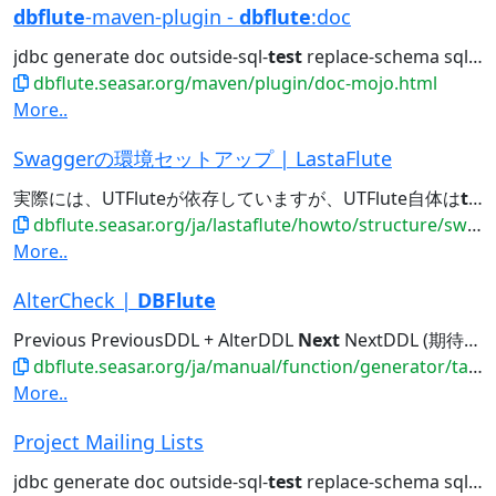
dbflute
-maven-plugin -
dbflute
:doc
jdbc generate doc outside-sql-
test
replace-schema sql2entity manage...
dbflute.seasar.org/maven/plugin/doc-mojo.html
More..
Swaggerの環境セットアップ | LastaFlute
実際には、UTFluteが依存していますが、UTFlute自体は
test
dbflute.seasar.org/ja/lastaflute/howto/structure/swaggerenv.html
More..
AlterCheck |
DBFlute
Previous PreviousDDL + AlterDDL
Next
NextDDL (期待値) 差分ルールは HistoryHTML...実行時にエラーとなる場合、 migration 配下に
dbflute.seasar.org/ja/manual/function/generator/task/replaceschema/altercheck.html
More..
Project Mailing Lists
jdbc generate doc outside-sql-
test
replace-schema sql2entity manage...