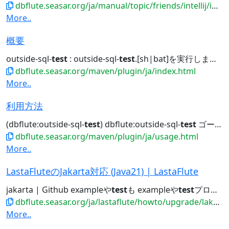
dbflute.seasar.org/ja/manual/topic/friends/intellij/index.html
More..
概要
outside-sql-
test
: outside-sql-
test
.[sh|bat]を実行します。 replace-schema...jdbc generate doc outside-sql-
dbflute.seasar.org/maven/plugin/ja/index.html
More..
利用方法
(dbflute:outside-sql-
test
) dbflute:outside-sql-
test
ゴールを実行すると、DBFlute...outside-sql-
dbflute.seasar.org/maven/plugin/ja/usage.html
More..
LastaFluteのJakarta対応 (Java21) | LastaFlute
jakarta | Github exampleや
test
も exampleや
test
プロジェクトもブランチで分けてマージ管理していきます。...Jakarta版LastaFlute リリース一覧 Java8版との整合性 exampleや
dbflute.seasar.org/ja/lastaflute/howto/upgrade/lakarta.html
More..