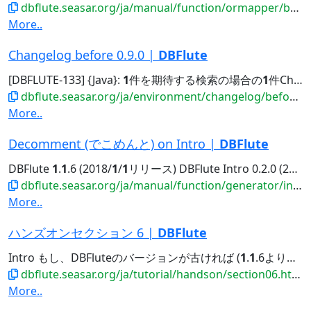
dbflute.seasar.org/ja/manual/function/ormapper/behavior/select/loadreferrer.html
More..
Changelog before 0.9.0 |
DBFlute
[DBFLUTE-133] {Java}:
1
件を期待する検索の場合の
1
件CheckをResultSet時点で行う。 [DBFLUTE-132]...DBFlute-0.
dbflute.seasar.org/ja/environment/changelog/before090.html
More..
Decomment (でこめんと) on Intro |
DBFlute
DBFlute
1
.
1
.6 (2018/
1
/
1
リリース) DBFlute Intro 0.2.0 (2018/
dbflute.seasar.org/ja/manual/function/generator/intro/decomment.html
More..
ハンズオンセクション 6 |
DBFlute
Intro もし、DBFluteのバージョンが古ければ (
1
.
1
.6より前だったら) 、いますぐ最新にしてみましょう。 DBFluteのアップグレード...firstDateが効かない!?場合は DBFlute-
dbflute.seasar.org/ja/tutorial/handson/section06.html
More..