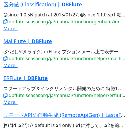
区分値 (Classification) |
DBFlute
@since
1
.0.5N patch at 2015/01/27, @since
1
.
1
.0-sp1 独自の属性を追加...越したことはありませんが、例えば "フラグ" (0 or
dbflute.seasar.org/ja/manual/function/genbafit/implfit/classification/index.html
More..
MailFlute |
DBFlute
(外だしSQLライク) orElseオプション メール上で表データを表現
dbflute.seasar.org/ja/manual/function/helper/mailflute/index.html
More..
ERFlute |
DBFlute
スタートアップ＆インクリメンタル開発のために 特徴
1
. シンプルbutグラフィカル 特徴2. シンプルbutファンクショナル...シンプルbutファンクショナル ☆☆☆ マージできるERD ☆☆☆ 特徴
dbflute.seasar.org/ja/manual/function/helper/erflute/index.html
More..
リモートAPIの自動生成 (RemoteApiGen) | LastaFlute
]*) '$
1
.$2 '); // default is $
1
only } $
1
に対して、.$2を追加し...内部的な挙動は、だいたいこんな感じです。 @since 0.9.