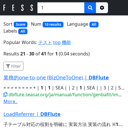
Options
Sort
Num
Language
Score
10 results
All
Labels
All
Popular Words:
テスト
top
機能
Results
21
-
30
of
41
for
1
(0.04 seconds)
Filter
業務的one-to-one (BizOneToOne) |
DBFlute
= = = = = = = = + |
1
|
1
| SEA | | 2 |
1
| SEA | | 3 | 2 | SEA...会員住所 | |
dbflute.seasar.org/ja/manual/function/genbafit/implfit/bizonetoone/index.html
More..
LoadReferrer |
DBFlute
子テーブル対応の役割を明確に 実装方法 実装の流れ ※
1
.
1
.x