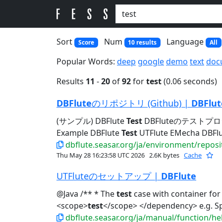
Sort
Num
Language
Score
10 results
All
Popular Words:
deep
google
demo
text
doc
Results
11
-
20
of
92
for
test
(0.06 seconds)
DBFlute
のリポジトリ (Github) |
DBFlut
(サンプル) DBFlute
Test
DBFluteのテストプロ
Example DBFlute
Test
UTFlute EMecha DBFlut
dbflute.seasar.org/ja/environment/reposi
Thu May 28 16:23:58 UTC 2026
2.6K bytes
Cache
UTFluteのセットアップ |
DBFlute
@Java /** * The
test
case with container for
<scope>
test
</scope> </dependency> e.
dbflute.seasar.org/ja/manual/function/he