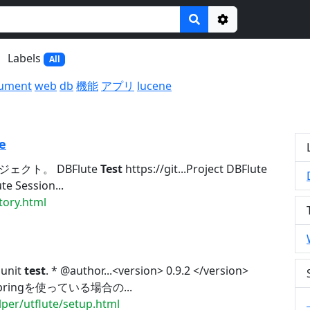
Options
Labels
All
ument
web
db
機能
アプリ
lucene
e
ジェクト。 DBFlute
Test
https://git...Project DBFlute
e Session...
tory.html
 unit
test
. * @author...<version> 0.9.2 </version>
g. Springを使っている場合の...
lper/utflute/setup.html