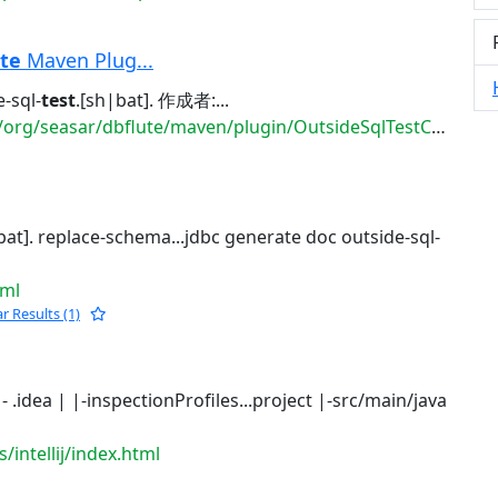
te
Maven Plug...
-sql-
test
.[sh|bat]. 作成者:...
seasar/dbflute/maven/plugin/OutsideSqlTestCommandPlug...
bat]. replace-schema...jdbc generate doc outside-sql-
tml
ar Results (1)
. |- .idea | |-inspectionProfiles...project |-src/main/java
/intellij/index.html