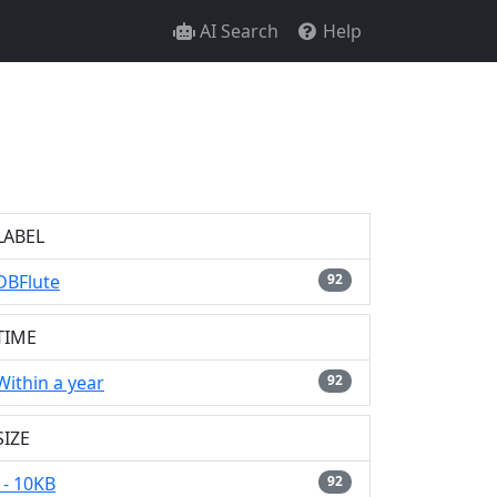
AI Search
Help
LABEL
DBFlute
92
TIME
Within a year
92
SIZE
- 10KB
92