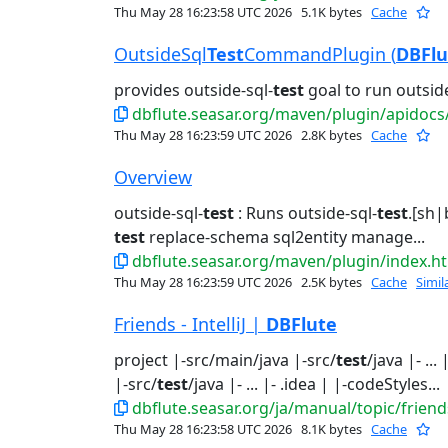
Thu May 28 16:23:58 UTC 2026
5.1K bytes
Cache
OutsideSql
Test
CommandPlugin (
DBFlu
provides outside-sql-
test
goal to run outside
dbflute.seasar.org/maven/plugin/apidocs/org/
Thu May 28 16:23:59 UTC 2026
2.8K bytes
Cache
Overview
outside-sql-
test
: Runs outside-sql-
test
.[sh|
test
replace-schema sql2entity manage...
dbflute.seasar.org/maven/plugin/index.h
Thu May 28 16:23:59 UTC 2026
2.5K bytes
Cache
Simil
Friends - IntelliJ |
DBFlute
project |-src/main/java |-src/
test
/java |- ..
|-src/
test
/java |- ... |- .idea | |-codeStyles...
dbflute.seasar.org/ja/manual/topic/friends
Thu May 28 16:23:58 UTC 2026
8.1K bytes
Cache