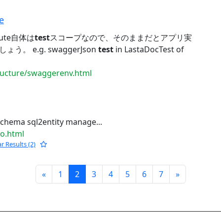
e
ute自体は
test
スコープなので、そのままだとアプリ実
 e.g. swaggerJson
test
in LastaDocTest of
tructure/swaggerenv.html
chema sql2entity manage...
jo.html
ar Results (2)
Prev
Next
«
1
2
3
4
5
6
7
»