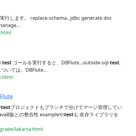
を実行します。 replace-schema...jdbc generate doc
manage...
.html
-
test
ゴールを実行すると、DBFlute...outside-sql-
test
.
ついては、DBFlute...
e.html
Flute
や
test
プロジェクトもブランチで分けてマージ管理してい
 Java8版との整合性 exampleや
test
も 依存ライブラリを
pgrade/lakarta.html