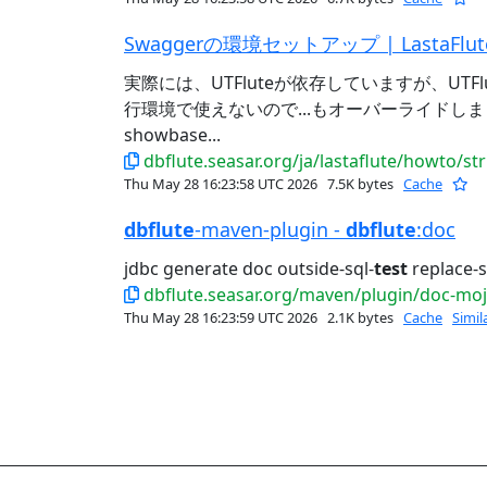
Swaggerの環境セットアップ | LastaFlut
実際には、UTFluteが依存していますが、UTFl
行環境で使えないので...もオーバーライドしましょう。
showbase...
dbflute.seasar.org/ja/lastaflute/howto/s
Thu May 28 16:23:58 UTC 2026
7.5K bytes
Cache
dbflute
-maven-plugin -
dbflute
:doc
jdbc generate doc outside-sql-
test
replace-s
dbflute.seasar.org/maven/plugin/doc-mo
Thu May 28 16:23:59 UTC 2026
2.1K bytes
Cache
Simil