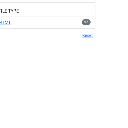
FILE TYPE
HTML
92
Reset