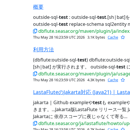
概要
outside-sql-
test
: outside-sql-
test
.[sh|bat]
outside-sql-
test
replace-schema sql2entity 
dbflute.seasar.org/maven/plugin/ja/index
Thu May 28 16:23:59 UTC 2026
3.1K bytes
Cache
利用方法
(dbflute:outside-sql-
test
) dbflute:outside-sql
[sh|bat] が実行されます。 outside-sql-
test
に
dbflute.seasar.org/maven/plugin/ja/usag
Thu May 28 16:23:59 UTC 2026
4.3K bytes
Cache
LastaFluteのJakarta対応 (Java21) | Lasta
jakarta | Github exampleや
test
も example
きます。...Jakarta版LastaFlute リリース一覧
Jakartaに 依存スコープに夜じゃなくて寄る...
dbflute.seasar.org/ja/lastaflute/howto/u
Thu May 28 16:23:58 UTC 2026
6.7K bytes
Cache