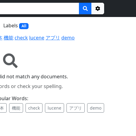
Options
Labels
All
本
機能
check
lucene
アプリ
demo
did not match any documents.
ords or check your spelling.
pular Words:
本
機能
check
lucene
アプリ
demo