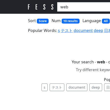
Sort
Num
Language
Score
10 results
All
Popular Words:
s
テスト
document
deep
日
Your search -
web
- 
Try different keyw
Po
s
テスト
document
deep
日