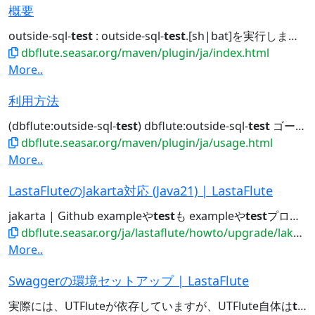
概要
outside-sql-
test
: outside-sql-
test
.[sh|bat]を実行します。 replace-schema...jdbc generate doc outside-sql-
dbflute.seasar.org/maven/plugin/ja/index.html
More..
利用方法
(dbflute:outside-sql-
test
) dbflute:outside-sql-
test
ゴールを実行すると、DBFlute...outside-sql-
dbflute.seasar.org/maven/plugin/ja/usage.html
More..
LastaFluteのJakarta対応 (Java21) | LastaFlute
jakarta | Github exampleや
test
も exampleや
test
プロジェクトもブランチで分けてマージ管理していきます。...Jakarta版LastaFlute リリース一覧 Java8版との整合性 exampleや
dbflute.seasar.org/ja/lastaflute/howto/upgrade/lakarta.html
More..
Swaggerの環境セットアップ | LastaFlute
実際には、UTFluteが依存していますが、UTFlute自体は
test