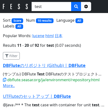
Options
Sort
Num
Language
Score
10 results
All
Labels
All
Popular Words:
lucene
html
日本
Results
11
-
20
of
92
for
test
(0.07 seconds)
Filter
DBFlute
のリポジトリ (Github) |
DBFlute
(サンプル) DBFlute
Test
DBFluteのテストプロジェクト。 DBFlute
dbflute.seasar.org/ja/environment/repository.html
More..
UTFluteのセットアップ |
DBFlute
@Java /** * The
test
case with container for unit
test
. * @author...<version> 0.9.2 </version> <scope>