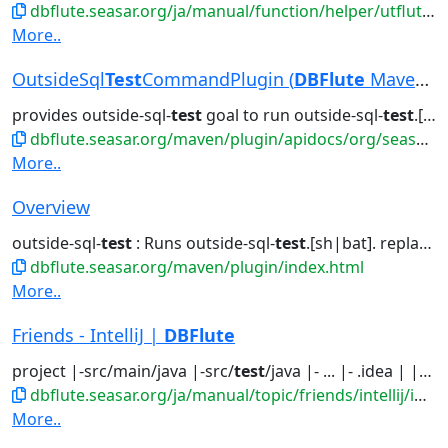
dbflute.seasar.org/ja/manual/function/helper/utflute/setup.html
More..
OutsideSql
Test
CommandPlugin (
DBFlute
Maven Plug...
provides outside-sql-
test
goal to run outside-sql-
test
.[sh|bat]. 作成者:...
dbflute.seasar.org/maven/plugin/apidocs/org/seasar/dbflute/maven/plugin/OutsideSqlTestCommandPlug...
More..
Overview
outside-sql-
test
: Runs outside-sql-
test
.[sh|bat]. replace-schema...jdbc generate doc outside-sql-
dbflute.seasar.org/maven/plugin/index.html
More..
Friends - IntelliJ |
DBFlute
project |-src/main/java |-src/
test
/java |- ... |- .idea | |-inspectionProfiles...project |-src/main/java |-src/
dbflute.seasar.org/ja/manual/topic/friends/intellij/index.html
More..