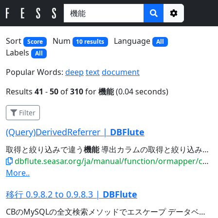
Options
Sort
Num
Language
Score
10 results
All
Labels
All
Popular Words:
deep
text
document
Results
41
-
50
of
310
for
機能
(0.04 seconds)
Filter
(Query)DerivedReferrer |
DBFlute
取得と絞り込みで違う
機能
導出カラムの取得と絞り込みで違う
dbflute.seasar.org/ja/manual/function/ormapper/conditionbean/query/derivedreferrer.html
More..
移行 0.9.8.2 to 0.9.8.3 |
DBFlute
CBのMySQLの全文検索メソッドでエスケープ データベース依存のオプション