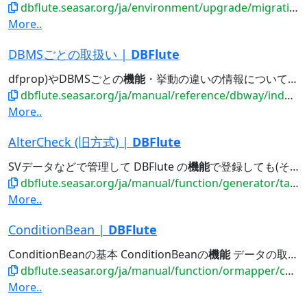
dbflute.seasar.org/ja/environment/upgrade/migration/migrate0982to0983.html
More..
DBMSごとの取扱い |
DBFlute
dfprop)やDBMSごとの
機能
・挙動の違いの情報について 取り扱っているDBMS Exampleのススメ...準サポートのDBMS 準サポートのDBMSでは、サポートされていない
dbflute.seasar.org/ja/manual/reference/dbway/index.html
More..
AlterCheck (旧方式) |
DBFlute
SVデータなどで管理して DBFlute の
機能
で登録しても(そういった
dbflute.seasar.org/ja/manual/function/generator/task/replaceschema/altercheckold.html
More..
ConditionBean |
DBFlute
ConditionBeanの基本 ConditionBeanの
機能
データの取得 データの絞り込み データの並び替え 検索スタイル...※ディベロッパーは必ず一度は目を通しましょう ConditionBeanの
dbflute.seasar.org/ja/manual/function/ormapper/conditionbean/index.html
More..