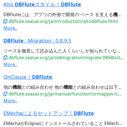
Alto
DBFlute
スタイル |
DBFlute
DBFluteには、アプリの外側で開発の ベース を支える
機能
が
dbflute.seasar.org/ja/introduction/altodbflute.html
More..
DBFlute
: Migration : 0.8.9.5
ソースを徹底して読み込んた人くらいしか知られていない
機
dbflute.seasar.org/ja/oldmigration/migrate-0894to0895.html
More..
OnClause |
DBFlute
他の
機能
との組み合わせ 他の
機能
との組み合わせは以下の通りです。 OrScopeQuery...実装の流れ メソッド仕様 リレーションに対してのみ利用 他の
dbflute.seasar.org/ja/manual/function/ormapper/conditionbean/query/onclause.html
More..
EMechaによるセットアップ |
DBFlute
EMechaがEclipseにインストールされていること EMechaはDBFluteの支援