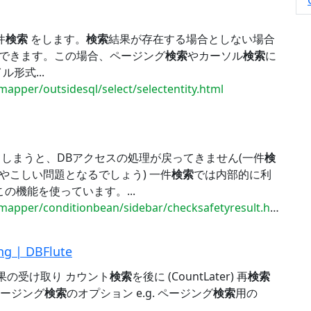
件
検索
をします。
検索
結果が存在する場合としない場合
用できます。この場合、ページング
検索
やカーソル
検索
に
形式...
mapper/outsidesql/select/selectentity.html
てしまうと、DBアクセスの処理が戻ってきません(一件
検
ややこしい問題となるでしょう) 一件
検索
では内部的に利
部的にこの機能を使っています。...
mapper/conditionbean/sidebar/checksafetyresult.html
g | DBFlute
果の受け取り カウント
検索
を後に (CountLater) 再
検索
- ページング
検索
のオプション e.g. ページング
検索
用の