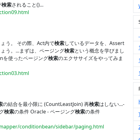
が
検索
されること()...
ection09.html
う。 その際、Act内で
検索
しているデータを、Assert
う。...まずは、ページング
検索
という概念を学びまし
Beanを使ったページング
検索
のエクササイズをやってみま
ection03.html
索
の結合を最小限に (CountLeastJoin) 再
検索
はしない...-
ング
検索
の条件 Oracle - ページング
検索
の条件
ormapper/conditionbean/sidebar/paging.html