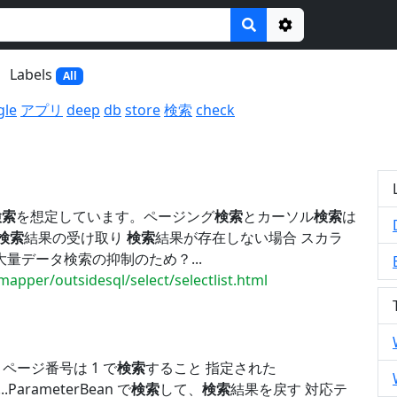
Options
Labels
All
gle
アプリ
deep
db
store
検索
check
検索
を想定しています。ページング
検索
とカーソル
検索
は
検索
結果の受け取り
検索
結果が存在しない場合 スカラ
大量データ検索の抑制のため？...
mapper/outsidesql/select/selectlist.html
ページ番号は 1 で
検索
すること 指定された
arameterBean で
検索
して、
検索
結果を戻す 対応テ