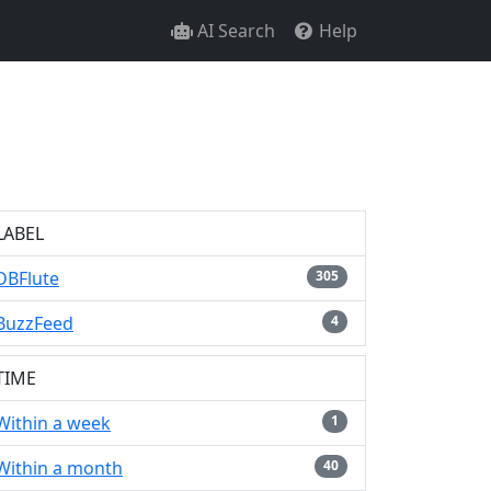
AI Search
Help
LABEL
DBFlute
305
BuzzFeed
4
TIME
Within a week
1
Within a month
40