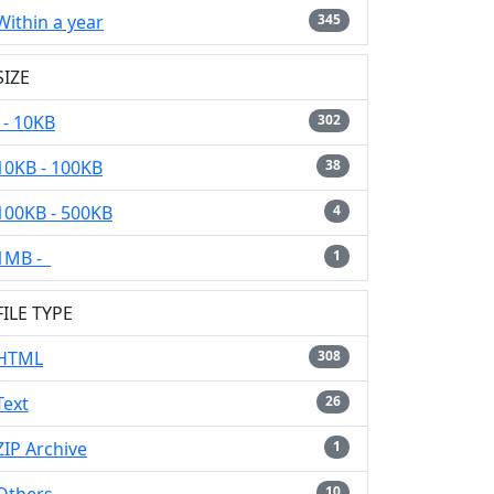
Within a year
345
SIZE
- 10KB
302
10KB - 100KB
38
100KB - 500KB
4
1MB -
1
FILE TYPE
HTML
308
Text
26
ZIP Archive
1
10