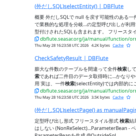
(外だしSQL)selectEntity() | DBFlute
概要 外だしSQLで null を戻す可能性のある一
で業務的な処理を分岐...の定型呼び出しが利
型付けされたSQLも含まれます。 フリースタイル
dbflute.seasar.org/ja/manual/function/or
Thu May 28 16:23:58 UTC 2026
4.2K bytes
Cache
CheckSafetyResult | DBFlute
膨大な件数のテーブルを間違って全件
検索
し
索
であれば二件目のデータ取得時に...かなり
用 実は、一件
検索
(selectEntity)では内
dbflute.seasar.org/ja/manual/function/or
Thu May 28 16:23:58 UTC 2026
3.5K bytes
Cache
(外だしSQL)selectPage() as manualPagin
定型呼び出し形式 フリースタイル形式
検索
結
はしない (NonReSelect)...ParameterBean 
ParameterBeanを生成 @OutsideSql...