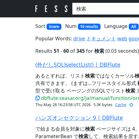
Sort
Num
Language
Score
10 results
All
Popular Words:
drive
ドキュメント
web
goo
Results
51
-
60
of
345
for
検索
(0.03 seconds)
(外だしSQL)selectList() | DBFlute
あるとすれば、リスト
検索
ではなくカーソル
共有できます。 (まずは...フリースタイル形式
型で受け取る ページングのSQLでリスト
検索
dbflute.seasar.org/ja/manual/function/or
Thu May 28 16:23:58 UTC 2026
5.3K bytes
Cache
ハンズオンセクション 9 | DBFlute
で始まる会員を対象に
検索
ページサイズは 4、
ParameterBean で
検索
して、検索結果を戻す...P