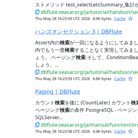
ストメソッド test_selectLetsSummary_集計
dbflute.seasar.org/ja/tutorial/handson/s
Thu May 28 16:23:59 UTC 2026
8.9K bytes
Cache
ハンズオンセクション 3 | DBFlute
Assert内の
検索
が一回になるようにしてみましょ
内でもう一度
検索
することなく実現してみましょ
ょう。 ページング
検索
そして、Condition
しょう。...
dbflute.seasar.org/ja/tutorial/handson/s
Thu May 28 16:23:59 UTC 2026
6.8K bytes
Cache
Paging | DBFlute
カウント
検索
を後に (CountLater) カウント
検
ページング
検索
の条件 PostgreSQL - ページ
SQLServer...
dbflute.seasar.org/ja/manual/function/
Thu May 28 16:23:58 UTC 2026
4.4K bytes
Cache