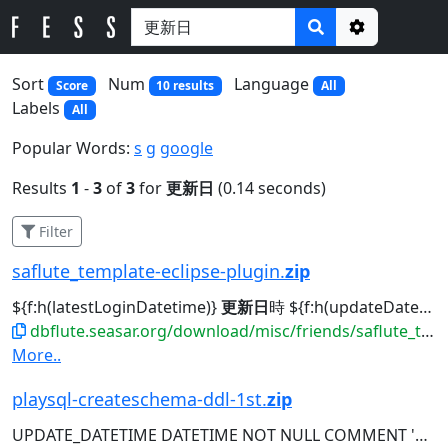
Options
Sort
Num
Language
Score
10 results
All
Labels
All
Popular Words:
s
g
google
Results
1
-
3
of
3
for
更新日
(0.14 seconds)
Filter
saflute_template-eclipse-plugin.
zip
${f:h(latestLoginDatetime)}
更新日
時 ${f:h(updateDatetime)} 会員一覧へ...新規登録 会員ID 会員名 会員ステータス 正式会員日 会員
dbflute.seasar.org/download/misc/friends/saflute_template-eclipse-plugin.zip
More..
playsql-createschema-ddl-1st.
zip
UPDATE_DATETIME DATETIME NOT NULL COMMENT '
更新