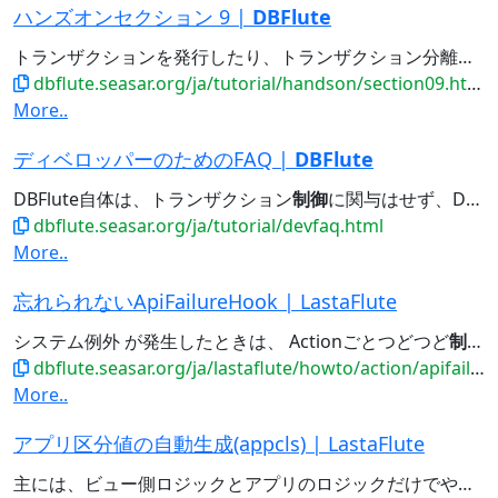
ハンズオンセクション 9 |
DBFlute
トランザクションを発行したり、トランザクション分離レベルを
dbflute.seasar.org/ja/tutorial/handson/section09.html
More..
ディベロッパーのためのFAQ |
DBFlute
DBFlute自体は、トランザクション
制御
に関与はせず、DIコンテナなど連携するフレームワークに任せています。...
dbflute.seasar.org/ja/tutorial/devfaq.html
More..
忘れられないApiFailureHook | LastaFlute
システム例外 が発生したときは、 Actionごとつどつど
制御
dbflute.seasar.org/ja/lastaflute/howto/action/apifailure.html
More..
アプリ区分値の自動生成(appcls) | LastaFlute
主には、ビュー側ロジックとアプリのロジックだけでやり取りして