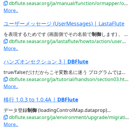
dbflute.seasar.org/ja/manual/function/ormapper/outsidesql/update/execute.html
More..
ユーザーメッセージ (UserMessages) | LastaFlute
を表現するためです (画面側でその名前で
制御
します) 。 サーバーサイドHTMLであればHTML上の名前、JSON...
dbflute.seasar.org/ja/lastaflute/howto/action/usermessages.html
More..
ハンズオンセクション 3 |
DBFlute
true/falseだけだからこそ変数名に迷う プログラムでは、booleanを使って何か
dbflute.seasar.org/ja/tutorial/handson/section03.html
More..
移行 1.0.3 to 1.0.4A |
DBFlute
データ登録
制御
(loadingControlMap.dataprop)...
dbflute.seasar.org/ja/environment/upgrade/migration/migrate103to104A.html
More..