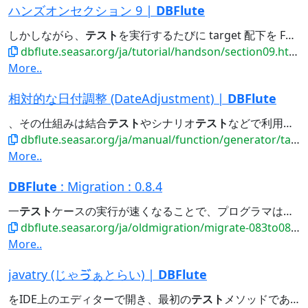
ハンズオンセクション 9 |
DBFlute
しかしながら、
テスト
を実行するたびに target 配下を F5 するのは面倒ではありませんか？ その
dbflute.seasar.org/ja/tutorial/handson/section09.html
More..
相対的な日付調整 (DateAdjustment) |
DBFlute
、その仕組みは結合
テスト
やシナリオ
テスト
などで利用するものであれば、 日々の開発のローカルでの
dbflute.seasar.org/ja/manual/function/generator/task/replaceschema/dateadjustment.html
More..
DBFlute
: Migration : 0.8.4
一
テスト
ケースの実行が速くなることで、プログラマはストレスなく単体
dbflute.seasar.org/ja/oldmigration/migrate-083to084.html
More..
javatry (じゃゔぁとらい) |
DBFlute
をIDE上のエディターで開き、最初の
テスト
メソッドである "test_variable_basic()メソッド" を