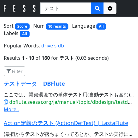
Options
Sort
Num
Language
Score
10 results
All
Labels
All
Popular Words:
drive
s
db
Results
1
-
10
of
160
for
テスト
(0.03 seconds)
Filter
テスト
データ |
DBFlute
ここでは、開発環境での単体
テスト
用(自動
テスト
も含む)の
dbflute.seasar.org/ja/manual/topic/dbdesign/testdata.html
More..
Action定義の
テスト
(ActionDefTest) | LastaFlute
(最初から
テスト
が落ちまくってるとか、
テスト
の実行に時間がかかりすぎるので難しいとかであれば、残念がりましょう:...SiteMap | Author's Blog Action定義の