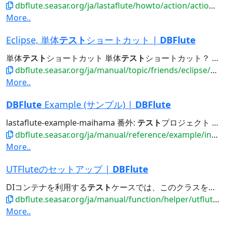
dbflute.seasar.org/ja/lastaflute/howto/action/actiondeftest.html
More..
Eclipse, 単体
テスト
ショートカット |
DBFlute
単体
テスト
ショートカット 単体
テスト
ショートカット？ Quick JUnit 単体
dbflute.seasar.org/ja/manual/topic/friends/eclipse/shortcut/uttestcut.html
More..
DBFlute
Example (サンプル) |
DBFlute
lastaflute-example-maihama 番外:
テスト
プロジェクト Exampleではなく、DBFlute自体の
dbflute.seasar.org/ja/manual/reference/example/index.html
More..
UTFluteのセットアップ |
DBFlute
DIコンテナを利用する
テスト
ケースでは、このクラスを継承します。 (webに依存したプロジェクトであれば、クラス名に...(webに依存したプロジェクトであれば、クラス名に Web が付いた方を) こうすることで、
dbflute.seasar.org/ja/manual/function/helper/utflute/setup.html
More..