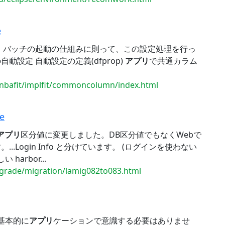
e
、バッチの起動の仕組みに則って、この設定処理を行っ
動設定 自動設定の定義(dfprop)
アプリ
で共通カラム
enbafit/implfit/commoncolumn/index.html
te
アプリ
区分値に変更しました。DB区分値でもなくWebで
Login Info と分けています。 (ログインを使わない
harbor...
upgrade/migration/lamig082to083.html
基本的に
アプリ
ケーションで意識する必要はありませ