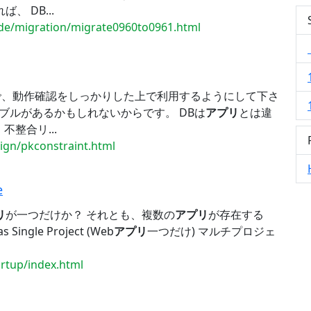
 DB...
ade/migration/migrate0960to0961.html
で、動作確認をしっかりした上で利用するようにして下さ
ーブルがあるかもしれないからです。 DBは
アプリ
とは違
整合リ...
sign/pkconstraint.html
e
リ
が一つだけか？ それとも、複数の
アプリ
が存在する
ingle Project (Web
アプリ
一つだけ) マルチプロジェ
artup/index.html