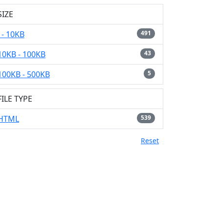
SIZE
- 10KB
491
10KB - 100KB
43
100KB - 500KB
5
FILE TYPE
HTML
539
Reset