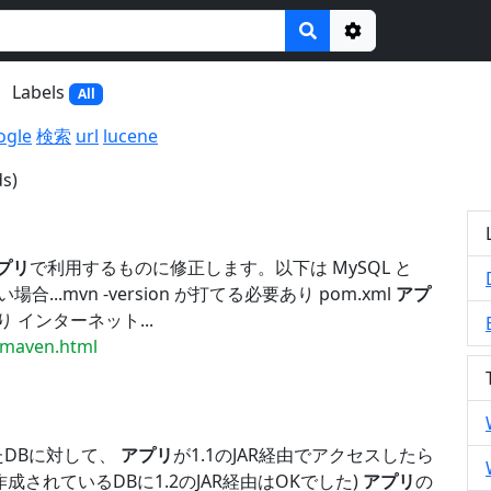
Options
Labels
All
ogle
検索
url
lucene
s)
プリ
で利用するものに修正します。以下は MySQL と
...mvn -version が打てる必要あり pom.xml
アプ
り インターネット...
/maven.html
aしたDBに対して、
アプリ
が1.1のJAR経由でアクセスしたら
作成されているDBに1.2のJAR経由はOKでした)
アプリ
の