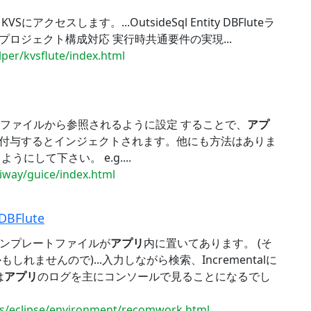
セスします。...OutsideSql Entity DBFluteラ
プロジェクト構成対応 実行時共通要件の実現...
lper/kvsflute/index.html
定ファイルから参照されるように設定 することで、
アプ
ンを付与するとインジェクトされます。他にも方法はありま
にして下さい。 e.g....
diway/guice/index.html
Flute
完テンプレートファイルが
アプリ
内に置いてあります。 (そ
ませんので)...入力しながら検索、Incrementalに
は
アプリ
のログを主にコンソールで見ることになるでし
nds/eclipse/environment/recomwork.html