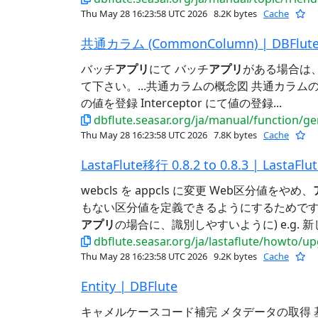
Thu May 28 16:23:58 UTC 2026
8.2K bytes
Cache
共通カラム (CommonColumn) | DBFlut
バッチ
アプリ
にて バッチ
アプリ
がある場合は
て下さい。...共通カラムの概念図 共通カラムの自
の値を登録 Interceptor にて値の登録...
dbflute.seasar.org/ja/manual/function/g
Thu May 28 16:23:58 UTC 2026
7.8K bytes
Cache
LastaFlute移行 0.8.2 to 0.8.3 | LastaFlu
webcls を appcls に変更 Web区分値をやめ、
もない区分値を定義できるようにするためです。...
アプリ
の場合に、識別しやすいように) e.g. 新しい 
dbflute.seasar.org/ja/lastaflute/howto/
Thu May 28 16:23:58 UTC 2026
9.2K bytes
Cache
Entity | DBFlute
キャメルケースコード補完 メタデータの取得 