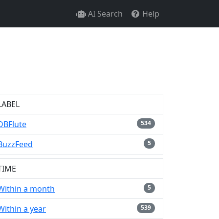
AI Search
Help
LABEL
DBFlute
534
BuzzFeed
5
TIME
Within a month
5
Within a year
539