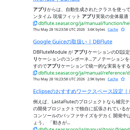
アプリ
からは、自動生成されたクラスを使ってKVSにアク
ンタイム 現場フィット
アプリ
実装の全体最適 
dbflute.seasar.org/ja/manual/function/he
Thu May 28 16:23:58 UTC 2026
3.6K bytes
Cache
Google Guiceの取扱い | DBFlute
DBFluteModule が
アプリ
ケーションのDI設
リ
ケーションのコンポーネ...アノテーショ
すので
アプリ
ケーションで統一的な実装をするよう
dbflute.seasar.org/ja/manual/reference/
Thu May 28 16:23:58 UTC 2026
2.9K bytes
Cache
Eclipseのおすすめワークスペース設定 | DB
例えば、LastaFluteのプロジェクトなら補
の開発プロジェクトで独自に拡張されているかもしれ
コンソールのバッファサイズをデカく 開発中
ょう。 「動きが...
dbflute.seasar.org/ja/manual/topic/frie