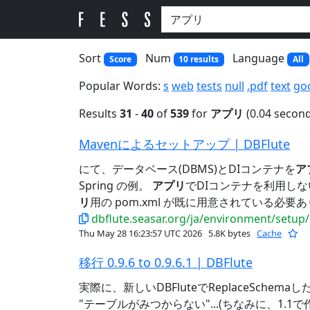
Sort
Num
Language
Score
10 results
All
Popular Words:
s
web
tests
null
.pdf
text
go
Results
31
-
40
of
539
for
アプリ
(0.04 second
Mavenによるセットアップ | DBFlute
にて、データベース(DBMS)とDIコンテナを
ア
Spring の例。
アプリ
でDIコンテナを利用しない場合
リ
用の pom.xml が既に用意されている必要あ
dbflute.seasar.org/ja/environment/setup
Thu May 28 16:23:57 UTC 2026
5.8K bytes
Cache
移行 0.9.6 to 0.9.6.1 | DBFlute
実際に、新しいDBFluteでReplaceSchem
"テーブルがみつからない"...(ちなみに、1.1で