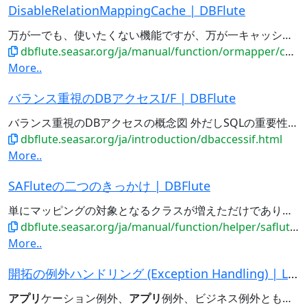
DisableRelationMappingCache | DBFlute
万が一でも、使いたくない機能ですが、万が一キャッシュをすることが
dbflute.seasar.org/ja/manual/function/ormapper/conditionbean/sidebar/disablerelationmappingcache....
More..
バランス重視のDBアクセスI/F | DBFlute
バランス重視のDBアクセスの概念図 外だしSQLの重要性 複雑(非定型)なSQLは、
dbflute.seasar.org/ja/introduction/dbaccessif.html
More..
SAFluteの二つのきっかけ | DBFlute
単にマッピングの対象となるクラスが増えただけであり、既に通常のSAStruts構成の
dbflute.seasar.org/ja/manual/function/helper/saflute/twotrigger.html
More..
開拓の例外ハンドリング (Exception Handling) | LastaFlute
アプリ
ケーション例外、
アプリ
例外、ビジネス例外とも呼ばれます。 (ここでは基本的に業務例外と呼びます)...400 を想定していますが、厳密には