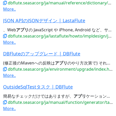
dbflute.seasar.org/ja/manual/reference/dictionary/alphabet/wg.html
More..
JSON APIのJSONデザイン | LastaFlute
、Web
アプリ
の JavaScript や iPhone, Android など、サービスを作る上での構成
dbflute.seasar.org/ja/lastaflute/howto/impldesign/jsondesign.html
More..
DBFluteのアップグレード | DBFlute
(修正後のMavenへの反映は
アプリ
のやり方次第で) それ以前のバージョンからアップグレード ...成をし直して自動生成クラスに差分が何もないようであれば、
dbflute.seasar.org/ja/environment/upgrade/index.html
More..
OutsideSqlTestタスク | DBFlute
簡易なチェックだけではありますが、
アプリ
ケーションを実行してからの画面実行経由での発見よりもずっとコストは下がります。...OutsideSql Entity DBFluteランタイム 現場フィット
dbflute.seasar.org/ja/manual/function/generator/task/outsidesqltest/index.html
More..