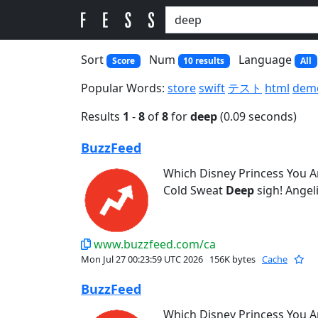
Sort
Num
Language
Score
10 results
All
Popular Words:
store
swift
テスト
html
dem
Results
1
-
8
of
8
for
deep
(0.09 seconds)
BuzzFeed
Which Disney Princess You 
Cold Sweat
Deep
sigh! Angeli
www.buzzfeed.com/ca
Mon Jul 27 00:23:59 UTC 2026
156K bytes
Cache
BuzzFeed
Which Disney Princess You 