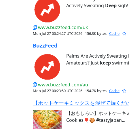
Actively Sweating
Deep
sigh! 
www.buzzfeed.com/uk
Mon Jul 27 00:24:27 UTC 2026
156.3K bytes
Cache
BuzzFeed
Palms Are Actively Sweating
Amateurs? Just
keep
swimmin
www.buzzfeed.com/au
Mon Jul 27 00:23:50 UTC 2026
154.7K bytes
Cache
【おもしろい】ホットケーキミ
Cookies🎈🍪 #tastyjapan...