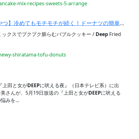
cake-mix-recipes-sweets-5-arrange
【ホットケーキミックスと豆腐の節約おやつ】冷めてもモチモチが続く！ドーナツの簡単レシピ・作り方...
ックスでプクプク膨らむバブルクッキー /
Deep
Fried
ewy-shiratama-tofu-donuts
『上田と女が
DEEP
に吠える夜』（日本テレビ系）に出
希美さんが、5月19日放送の『上田と女が
DEEP
に吠える
みを...