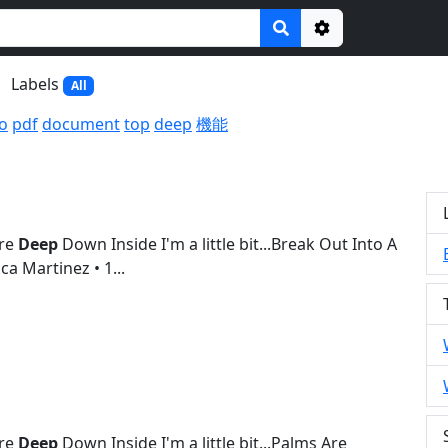
Options
Labels
All
o
pdf
document
top
deep
機能
Are
Deep
Down Inside I'm a little bit...Break Out Into A
ca Martinez • 1...
Are
Deep
Down Inside I'm a little bit...Palms Are