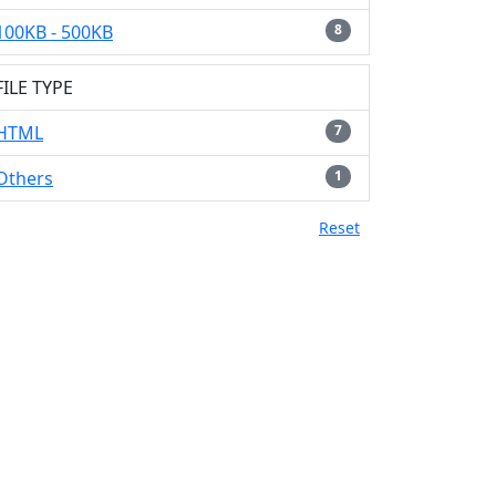
100KB - 500KB
8
FILE TYPE
HTML
7
Others
1
Reset