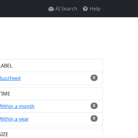
AI Search
Help
LABEL
BuzzFeed
8
TIME
Within a month
8
Within a year
8
SIZE