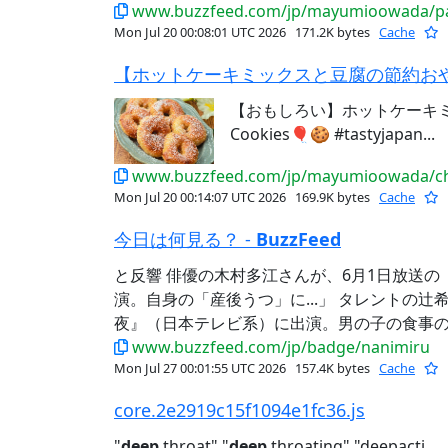
www.buzzfeed.com/jp/mayumioowada/pan
Mon Jul 20 00:08:01 UTC 2026
171.2K bytes
Cache
【おもしろい】ホットケーキミ
Cookies🎈🍪 #tastyjapan...
www.buzzfeed.com/jp/mayumioowada/ch
Mon Jul 20 00:14:07 UTC 2026
169.9K bytes
Cache
今日は何見る？ -
BuzzFeed
と反響 俳優の木村多江さんが、6月1日放送の
演。自身の「産後うつ」に...」 タレントの辻
夜』（日本テレビ系）に出演。男の子の食事の悩
www.buzzfeed.com/jp/badge/nanimiru
Mon Jul 27 00:01:55 UTC 2026
157.4K bytes
Cache
core.2e2919c15f1094e1fc36.js
"
deep
throat","
deep
throating","deepacti...