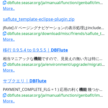
dbflute.seasar.org/ja/manual/function/genbafit/implfit/databasedependency/index.html
More..
saflute_template-eclipse-plugin.zip
jflute] // ページングナビゲーションの表示処理はinclude
機
dbflute.seasar.org/download/misc/friends/saflute_template-eclipse-plugin.zip
More..
移行 0.9.5.4 to 0.9.5.5 |
DBFlute
相当マニアックな
機能
ですので、見覚えの無い方は特に意識する必要はありません。 互換性
dbflute.seasar.org/ja/environment/upgrade/migration/migrate0954to0955.html
More..
サブクエリ |
DBFlute
PAYMENT_COMPLETE_FLG = 1 ) 応用の利く
機能
幾つかの
機
dbflute.seasar.org/ja/manual/function/genbafit/implfit/subquery/index.html
More..