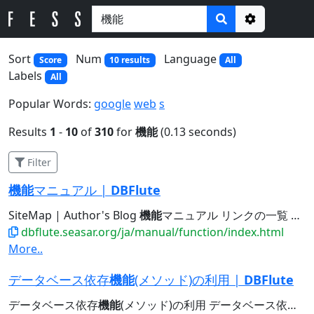
Options
Sort
Num
Language
Score
10 results
All
Labels
All
Popular Words:
google
web
s
Results
1
-
10
of
310
for
機能
(0.13 seconds)
Filter
機能
マニュアル |
DBFlute
SiteMap | Author's Blog
機能
マニュアル リンクの一覧 リンクの一覧 自動生成ツール メタ情報からクラスを自動生成する...
dbflute.seasar.org/ja/manual/function/index.html
More..
データベース依存
機能
(メソッド)の利用 |
DBFlute
データベース依存
機能
(メソッド)の利用 データベース依存
機