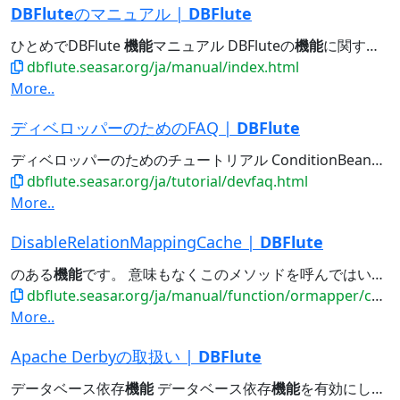
DBFlute
のマニュアル |
DBFlute
ひとめでDBFlute
機能
マニュアル DBFluteの
機能
に関するマニュアル(
dbflute.seasar.org/ja/manual/index.html
More..
ディベロッパーのためのFAQ |
DBFlute
ディベロッパーのためのチュートリアル ConditionBeanの
機
dbflute.seasar.org/ja/tutorial/devfaq.html
More..
DisableRelationMappingCache |
DBFlute
のある
機能
です。 意味もなくこのメソッドを呼んではいけません。 この
dbflute.seasar.org/ja/manual/function/ormapper/conditionbean/sidebar/disablerelationmappingcache....
More..
Apache Derbyの取扱い |
DBFlute
データベース依存
機能
データベース依存
機能
を有効にした場合の利用可能な