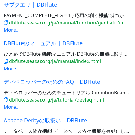
サブクエリ | DBFlute
PAYMENT_COMPLETE_FLG = 1 ) 応用の利く
機能
幾つかの
機
dbflute.seasar.org/ja/manual/function/genbafit/implfit/subquery/index.html
More..
DBFluteのマニュアル | DBFlute
ひとめでDBFlute
機能
マニュアル DBFluteの
機能
に関するマニュアル(
dbflute.seasar.org/ja/manual/index.html
More..
ディベロッパーのためのFAQ | DBFlute
ディベロッパーのためのチュートリアル ConditionBeanの
機
dbflute.seasar.org/ja/tutorial/devfaq.html
More..
Apache Derbyの取扱い | DBFlute
データベース依存
機能
データベース依存
機能
を有効にした場合の利用可能な