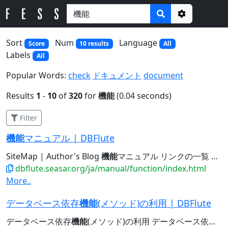
Options
Sort
Num
Language
Score
10 results
All
Labels
All
Popular Words:
check
ドキュメント
document
Results
1
-
10
of
320
for
機能
(0.04 seconds)
Filter
機能
マニュアル | DBFlute
SiteMap | Author's Blog
機能
マニュアル リンクの一覧 リンクの一覧 自動生成ツール メタ情報からクラスを自動生成する...
dbflute.seasar.org/ja/manual/function/index.html
More..
データベース依存
機能
(メソッド)の利用 | DBFlute
データベース依存
機能
(メソッド)の利用 データベース依存
機