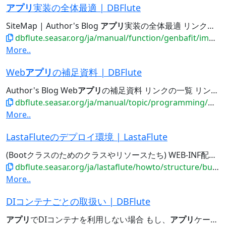
アプリ
実装の全体最適 | DBFlute
SiteMap | Author's Blog
アプリ
実装の全体最適 リンクの一覧 リンクの一覧 共通カラム (CommonColumn)...OutsideSql Entity DBFluteランタイム 現場フィット
dbflute.seasar.org/ja/manual/function/genbafit/implfit/index.html
More..
Web
アプリ
の補足資料 | DBFlute
Author's Blog Web
アプリ
の補足資料 リンクの一覧 リンクの一覧 Web
dbflute.seasar.org/ja/manual/topic/programming/webapp/index.html
More..
LastaFluteのデプロイ環境 | LastaFlute
(Bootクラスのためのクラスやリソースたち) WEB-INF配下
dbflute.seasar.org/ja/lastaflute/howto/structure/builddeploy.html
More..
DIコンテナごとの取扱い | DBFlute
アプリ
でDIコンテナを利用しない場合 もし、
アプリ
ケーションにてDIコンテナを利用しない場合でも、...DIコンテナごとの機能・挙動の違いの情報について DIコンテナとの連携