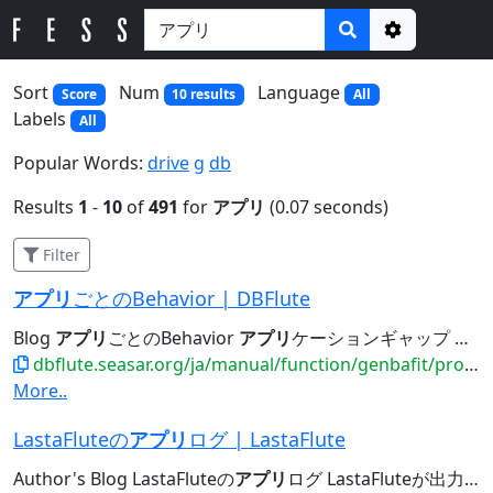
Options
Sort
Num
Language
Score
10 results
All
Labels
All
Popular Words:
drive
g
db
Results
1
-
10
of
491
for
アプリ
(0.07 seconds)
Filter
アプリ
ごとのBehavior | DBFlute
Blog
アプリ
ごとのBehavior
アプリ
ケーションギャップ ジェネレーションギャップでは足りない
dbflute.seasar.org/ja/manual/function/genbafit/projectfit/applicationbehavior/index.html
More..
LastaFluteの
アプリ
ログ | LastaFlute
Author's Blog LastaFluteの
アプリ
ログ LastaFluteが出力する