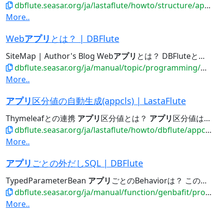
dbflute.seasar.org/ja/lastaflute/howto/structure/applogging.html
More..
Web
アプリ
とは？ | DBFlute
SiteMap | Author's Blog Web
アプリ
とは？ DBFluteとは直接関係ありませんが、密接ではあるので補足資料として。...OutsideSql Entity DBFluteランタイム 現場フィット
dbflute.seasar.org/ja/manual/topic/programming/webapp/about.html
More..
アプリ
区分値の自動生成(appcls) | LastaFlute
Thymeleafとの連携
アプリ
区分値とは？
アプリ
区分値は、DBの区分値にて定義されない、とある
dbflute.seasar.org/ja/lastaflute/howto/dbflute/appcls.html
More..
アプリ
ごとの外だしSQL | DBFlute
TypedParameterBean
アプリ
ごとのBehaviorは？ この
アプ
dbflute.seasar.org/ja/manual/function/genbafit/projectfit/applicationoutsidesql/index.html
More..