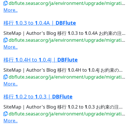
dbflute.seasar.org/ja/environment/upgrade/migration/migrate120to121.html
More..
移行
1
.0.3 to
1
.0.4A |
DBFlute
SiteMap | Author's Blog 移行
1
.0.3 to
1
.0.4A お約束の注意点 環境上の注意点 Rep...
dbflute.seasar.org/ja/environment/upgrade/migration/migrate103to104A.html
More..
移行
1
.0.4H to
1
.0.4J |
DBFlute
SiteMap | Author's Blog 移行
1
.0.4H to
1
.0.4J お約束の注意点 環境上の注意点 ソースコードのデフォルト改行コードをLFに...
dbflute.seasar.org/ja/environment/upgrade/migration/migrate104Hto104J.html
More..
移行
1
.0.2 to
1
.0.3 |
DBFlute
SiteMap | Author's Blog 移行
1
.0.2 to
1
.0.3 お約束の注意点 環境上の注意点 Inne...
dbflute.seasar.org/ja/environment/upgrade/migration/migrate102to103.html
More..