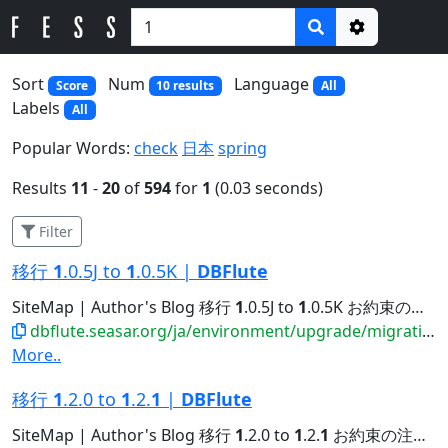
Options
Sort
Num
Language
Score
10 results
All
Labels
All
Popular Words:
check
日本
spring
Results
11
-
20
of
594
for
1
(0.03 seconds)
Filter
移行
1
.0.5J to
1
.0.5K |
DBFlute
SiteMap | Author's Blog 移行
1
.0.5J to
1
.0.5K お約束の注意点 環境上の注意点 実装上の注意点...
dbflute.seasar.org/ja/environment/upgrade/migration/migrate105Jto105K.html
More..
移行
1
.2.0 to
1
.2.
1
|
DBFlute
SiteMap | Author's Blog 移行
1
.2.0 to
1
.2.
1
お約束の注意点 環境上の注意点 AlterCheck,...