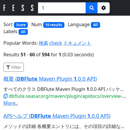
Options
Sort
Num
Language
Score
10 results
All
Labels
All
Popular Words:
検索
check
ドキュメント
Results
51
-
60
of
594
for
1
(0.03 seconds)
Filter
概要 (
DBFlute
Maven Plugin
1
.0.0 API)
すべてのクラス DBFlute Maven Plugin
1
.0.0 API パッケージ パッケージ 説明 org.se...
dbflute.seasar.org/maven/plugin/apidocs/overview-summary.html
More..
APIヘルプ (
DBFlute
Maven Plugin
1
.0.0 API)
メソッドの詳細 各概要エントリには、その項目の詳細な説明の中から