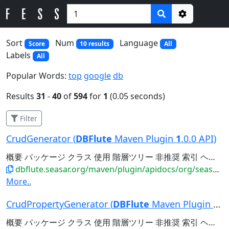
Options
Sort
Num
Language
Score
10 results
All
Labels
All
Popular Words:
top
google
db
Results
31
-
40
of
594
for
1
(0.05 seconds)
Filter
CrudGenerator (
DBFlute
Maven Plugin
1
.0.0 API)
概要 パッケージ クラス 使用 階層ツリー 非推奨 索引 ヘルプ 前のクラス 次のクラス フレーム フレームなし すべてのクラス 概要: ネスト | フィールド | コンストラクタ | メソッド 詳細: フィールド | コンストラクタ...
dbflute.seasar.org/maven/plugin/apidocs/org/seasar/dbflute/maven/plugin/crud/CrudGenerator.html
More..
CrudPropertyGenerator (
DBFlute
Maven Plugin
1
.0.
概要 パッケージ クラス 使用 階層ツリー 非推奨 索引 ヘルプ 前のクラス 次のクラス フレーム フレームなし すべてのクラス 概要: ネスト | フィールド | コンストラクタ | メソッド 詳細: フィールド | コンストラクタ...