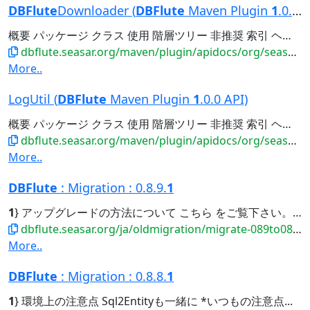
DBFlute
Downloader (
DBFlute
Maven Plugin
1
.0.0 API)
概要 パッケージ クラス 使用 階層ツリー 非推奨 索引 ヘルプ 前のクラス 次のクラス フレーム フレームなし すべてのクラス 概要: ネスト | フィールド | コンストラクタ | メソッド 詳細: フィールド | コンストラクタ...
dbflute.seasar.org/maven/plugin/apidocs/org/seasar/dbflute/maven/plugin/download/DBFluteDownloade...
More..
LogUtil (
DBFlute
Maven Plugin
1
.0.0 API)
概要 パッケージ クラス 使用 階層ツリー 非推奨 索引 ヘルプ 前のクラス 次のクラス フレーム フレームなし すべてのクラス 概要: ネスト | フィールド | コンストラクタ | メソッド 詳細: フィールド | コンストラクタ...
dbflute.seasar.org/maven/plugin/apidocs/org/seasar/dbflute/maven/plugin/util/LogUtil.html
More..
DBFlute
: Migration : 0.8.9.
1
1
} アップグレードの方法について こちら をご覧下さい。 環境上の注意点...
dbflute.seasar.org/ja/oldmigration/migrate-089to0891.html
More..
DBFlute
: Migration : 0.8.8.
1
1
} 環境上の注意点 Sql2Entityも一緒に *いつもの注意点...