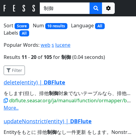
Options
Sort
Num
Language
Score
10 results
All
Labels
All
Popular Words:
web
s
lucene
Results
11
-
20
of
105
for
制御
(0.04 seconds)
Filter
delete(entity) |
DBFlute
をします(但し、排他
制御
対象でないテーブルなら、排他
制
dbflute.seasar.org/ja/manual/function/ormapper/behavior/update/delete.html
More..
updateNonstrict(entity) |
DBFlute
Entityをもとに 排他
制御
なし一件更新 をします。Nonstrict の strict は、排他