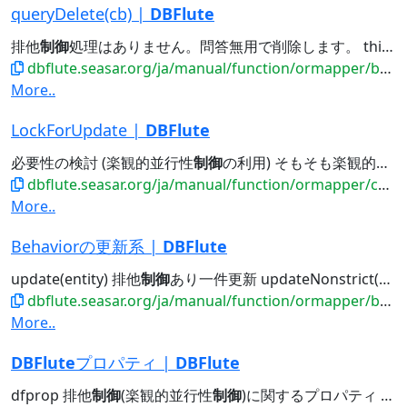
queryDelete(cb) |
DBFlute
排他
制御
処理はありません。問答無用で削除します。 this - 排他
dbflute.seasar.org/ja/manual/function/ormapper/behavior/update/querydelete.html
More..
LockForUpdate |
DBFlute
必要性の検討 (楽観的並行性
制御
の利用) そもそも楽観的並行性
dbflute.seasar.org/ja/manual/function/ormapper/conditionbean/sidebar/lockforupdate.html
More..
Behaviorの更新系 |
DBFlute
update(entity) 排他
制御
あり一件更新 updateNonstrict(entity) 排他
dbflute.seasar.org/ja/manual/function/ormapper/behavior/update/index.html
More..
DBFlute
プロパティ |
DBFlute
dfprop 排他
制御
(楽観的並行性
制御
)に関するプロパティ outsideSqlMap.dfprop...