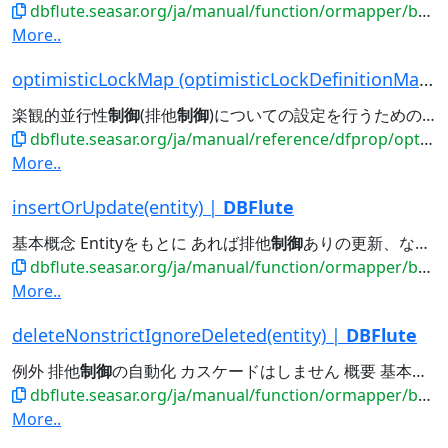
dbflute.seasar.org/ja/manual/function/ormapper/behavior/update/updatenonstrict.html
More..
optimisticLockMap (optimisticLockDefinitionMap)...
楽観的並行性
制御
(排他
制御
)についての設定を行うためのDBFluteプロパティ。DBFluteクライアントの...現場フィット - 排他
dbflute.seasar.org/ja/manual/reference/dfprop/optimisticlockdefinition/index.html
More..
insertOrUpdate(entity) |
DBFlute
基本概念 Entityをもとに あれば排他
制御
ありの更新、なければ登録 をします。 排他
dbflute.seasar.org/ja/manual/function/ormapper/behavior/update/insertorupdate.html
More..
deleteNonstrictIgnoreDeleted(entity) |
DBFlute
例外 排他
制御
の自動化 カスケードはしません 概要 基本概念 削除対象が存在しなかった場合に無視する 排他
dbflute.seasar.org/ja/manual/function/ormapper/behavior/update/deletenonstrictignoredeleted.html
More..