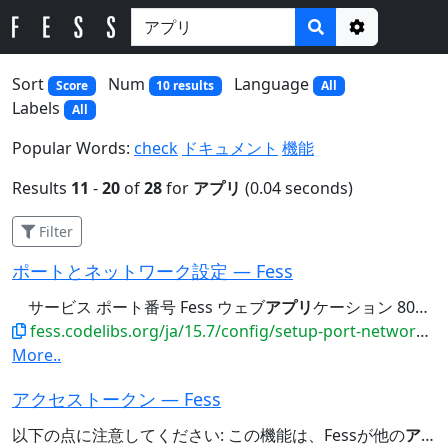
Options
Sort
Num
Language
Score
10 results
All
Labels
All
Popular Words:
check
ドキュメント
機能
Results
11
-
20
of
28
for
アプリ
(0.04 seconds)
Filter
ポートとネットワーク設定 — Fess
サービス ポート番号 Fess ウェブ
アプリ
ケーション 8080 OpenSearch (HTTP) 9201...OpenSearch (Transport) 9301 Fess ウェブ
fess.codelibs.org/ja/15.7/config/setup-port-network.html
More..
アクセストークン — Fess
以下の点に注意してください: この機能は、Fessが他の
アプリ