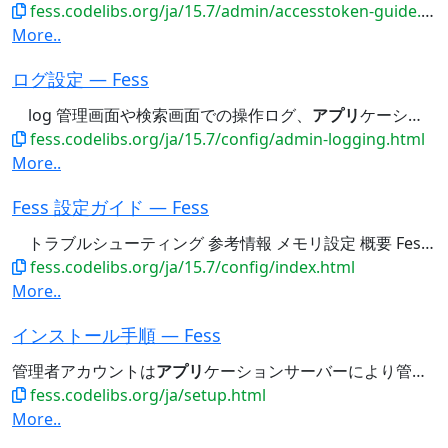
fess.codelibs.org/ja/15.7/admin/accesstoken-guide.html
More..
ログ設定 — Fess
log 管理画面や検索画面での操作ログ、
アプリ
ケーションエラー、システムイベント fess-crawler.log...スで出力） server_?.log Tomcatなどの
fess.codelibs.org/ja/15.7/config/admin-logging.html
More..
Fess 設定ガイド — Fess
トラブルシューティング 参考情報 メモリ設定 概要 Fess ウェブ
fess.codelibs.org/ja/15.7/config/index.html
More..
インストール手順 — Fess
管理者アカウントは
アプリ
ケーションサーバーにより管理されています。 Fessの管理 UI では、
fess.codelibs.org/ja/setup.html
More..