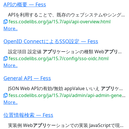
APIの概要 — Fess
APIを利用することで、既存のウェブシステムやシングルページ
fess.codelibs.org/ja/15.7/api/api-overview.html
More..
OpenID ConnectによるSSO設定 — Fess
設定項目 設定値
アプリ
ケーションの種類 Web
アプリ
ケーシ
fess.codelibs.org/ja/15.7/config/sso-oidc.html
More..
General API — Fess
JSON Web APIの有効/無効 appValue いいえ
アプリ
ケーション固有の追加設定値 virtualHostValue...
fess.codelibs.org/ja/15.7/api/admin/api-admin-general.html
More..
位置情報検索 — Fess
実装例 Web
アプリ
ケーションでの実装 JavaScriptで現在地を取得して検索する例:...