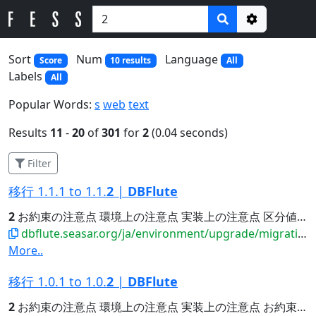
Options
Sort
Num
Language
Score
10 results
All
Labels
All
Popular Words:
s
web
text
Results
11
-
20
of
301
for
2
(0.04 seconds)
Filter
移行 1.1.1 to 1.1.
2
|
DBFlute
2
お約束の注意点 環境上の注意点 実装上の注意点 区分値カラ...Fluteの内部都合のために生成されていました。 1.1.
dbflute.seasar.org/ja/environment/upgrade/migration/migrate111to112.html
More..
移行 1.0.1 to 1.0.
2
|
DBFlute
2
お約束の注意点 環境上の注意点 実装上の注意点 お約束の注意点...