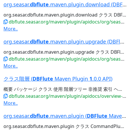
org.seasar.
dbflute
.maven.plugin.download (DBFlu...
org.seasar.dbflute.maven.plugin.download クラス DBFluteDownloader
dbflute.seasar.org/maven/plugin/apidocs/org/seasar/dbflute/maven/plugin/download/package-frame.html
More..
org.seasar.
dbflute
.maven.plugin.upgrade (DBFlut...
org.seasar.dbflute.maven.plugin.upgrade クラス DBFluteUpgrader
dbflute.seasar.org/maven/plugin/apidocs/org/seasar/dbflute/maven/plugin/upgrade/package-frame.html
More..
クラス階層 (
DBFlute
Maven Plugin
1
.0.0 API)
概要 パッケージ クラス 使用 階層ツリー 非推奨 索引 ヘルプ 前 次 フレーム フレームなし すべてのクラス すべてのパッケージの階層 パッケージ階層: org.seasar.dbflute.maven.plugin , org....
dbflute.seasar.org/maven/plugin/apidocs/overview-tree.html
More..
org.seasar.
dbflute
.maven.plugin (
DBFlute
Maven ...
org.seasar.dbflute.maven.plugin クラス CommandPlugin CreateClientPlugin DocCommandPlugin DownloadPlugin GenerateCommandP...