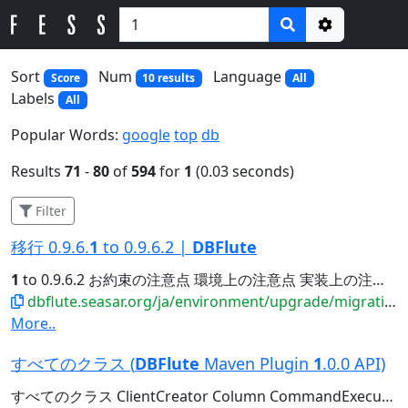
Options
Sort
Num
Language
Score
10 results
All
Labels
All
Popular Words:
google
top
db
Results
71
-
80
of
594
for
1
(0.03 seconds)
Filter
移行 0.9.6.
1
to 0.9.6.2 |
DBFlute
1
to 0.9.6.2 お約束の注意点 環境上の注意点 実装上の注意点...
dbflute.seasar.org/ja/environment/upgrade/migration/migrate0961to0962.html
More..
すべてのクラス (
DBFlute
Maven Plugin
1
.0.0 API)
すべてのクラス ClientCreator Column CommandExecutor CommandPlugin CreateClientPlugin CrudGenerator CrudPropertyGenerator Dat...