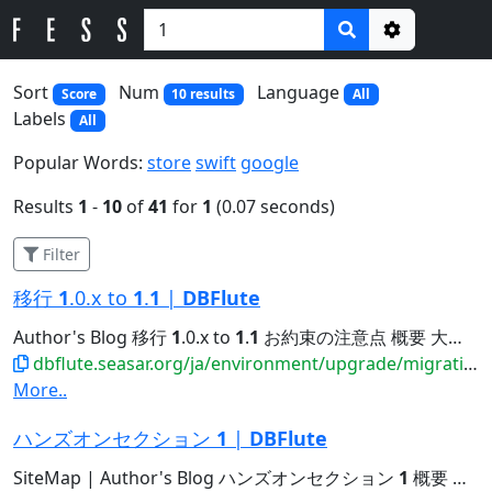
Options
Sort
Num
Language
Score
10 results
All
Labels
All
Popular Words:
store
swift
google
Results
1
-
10
of
41
for
1
(0.07 seconds)
Filter
移行
1
.0.x to
1
.
1
|
DBFlute
Author's Blog 移行
1
.0.x to
1
.
1
お約束の注意点 概要 大前提 DBFlute-
dbflute.seasar.org/ja/environment/upgrade/migration/migrate10xto11x.html
More..
ハンズオンセクション
1
|
DBFlute
SiteMap | Author's Blog ハンズオンセクション
1
概要 まず読みましょう DBFluteのこと jfluteによるレビューのこと...Java6,7の方は、別ページにて Java6,7のセクション