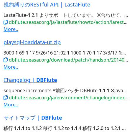
規約縛りのRESTful API | LastaFlute
LastaFlute-
1
.2.
1
よりサポートしています。 ※合わせて、LastaMeta-0.5.
dbflute.seasar.org/ja/lastaflute/howto/action/larestfulapi.html
More..
playsql-loaddata-ut.zip
3000
1
69
1
17 9/26/16 21:02
1
1000
1
70
1
17 3/3/17
1
:11
1
dbflute.seasar.org/download/patch/handson/20140601_payment/playsql-loaddata-ut.zip
More..
Changelog |
DBFlute
sequence increments *前回パッチ DBFlute-
1
.
1
.
1
※Java8 2016/01/01 NEW DBFlute...Author's Blog Changelog DBFlute-
dbflute.seasar.org/ja/environment/changelog/index.html
More..
サイトマップ |
DBFlute
移行
1
.
1
.
1
to
1
.
1
.2 移行
1
.
1
.2 to
1
.
1
.4 移行
1
.2.0 to
1
.2.
1
移行