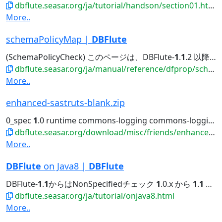
dbflute.seasar.org/ja/tutorial/handson/section01.html
More..
schemaPolicyMap |
DBFlute
(SchemaPolicyCheck) このページは、DBFlute-
1
.
1
.2 以降を前提としています。 (
dbflute.seasar.org/ja/manual/reference/dfprop/schemapolicy/index.html
More..
enhanced-sastruts-blank.zip
0_spec
1
.0 runtime commons-logging commons-logging
dbflute.seasar.org/download/misc/friends/enhanced-sastruts-blank.zip
More..
DBFlute
on Java8 |
DBFlute
DBFlute-
1
.
1
からはNonSpecifiedチェック
1
.0.x から
1
.
1
への移行
dbflute.seasar.org/ja/tutorial/onjava8.html
More..