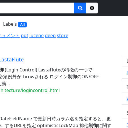
Options
Labels
All
キュメント
pdf
lucene
deep
store
LastaFlute
御
(Login Control) LastaFluteの特徴の一つで
イン必須例外がthrowされる ログイン
制御
のON/OFF
義...
chitecture/logincontrol.html
eDateFieldName で更新日時カラム名を指定すると、更
e...するURLを指定 optimisticLockMap 排他
制御
に関す