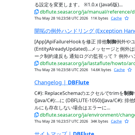
る設定を変更します。 ※1.0.x (Java6版)...
dbflute.seasar.org/ja/manual/reference/d
Thu May 28 16:23:58 UTC 2026
11K bytes
Cache
開拓の例外ハンドリング (Exception Handlin
[App]ApiFailureHookを修正 排他
制御
例外やユ
(EntityAlreadyUpdated)...メッセージと
ーク制約違反も 通知ログの監視って？ 例外ハ
dbflute.seasar.org/ja/lastaflute/howto/a
Thu May 28 16:23:58 UTC 2026
14.6K bytes
Cache
Changelog |
DBFlute
C#}: ReplaceSchemaのエクセルでtrimを
制御
{Java/C#}:...に (DBFLUTE-1050){Java/C#}: 排他
ルにも存在しない場合はエラーに...
dbflute.seasar.org/ja/environment/chang
Thu May 28 16:23:57 UTC 2026
34K bytes
Cache
サイトマップ |
DBFlute