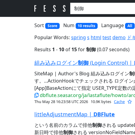
Sort
Num
Language
Score
10 results
All
Popular Words:
spring
s
html
test
demo
ド
Results
1
-
10
of
15
for
制御
(0.07 seconds)
組み込みログイン
制御
(Login Control) | 
SiteMap | Author's Blog 組み込みログイン
制
す。...ActionHookでチェックされる ログ
[App]BaseActionにて指定 USER_TYPE定数の定
dbflute.seasar.org/ja/lastaflute/howto/ar
Thu May 28 16:23:58 UTC 2026
10.9K bytes
Cache
littleAdjustmentMap |
DBFlute
という名前のカラムで排他
制御
される updat
新日時で排他
制御
される versionNoFieldNam