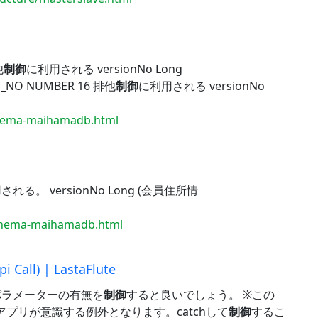
他
制御
に利用される versionNo Long
_NO NUMBER 16 排他
制御
に利用される versionNo
schema-maihamadb.html
る。 versionNo Long (会員住所情
schema-maihamadb.html
l) | LastaFlute
パラメーターの有無を
制御
すると良いでしょう。 ※この
、アプリが意識する例外となります。catchして
制御
するこ