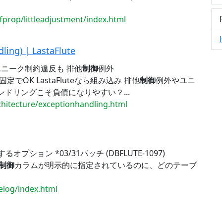
fprop/littleadjustment/index.html
g) | LastaFlute
ニーク制約違反も 排他
制御
例外
例外は固定でOK LastaFluteなら組み込み 排他
制御
例外やユニ
ンドリングこそ負債になりやすい？...
rchitecture/exceptionhandling.html
するオプション *03/31パッチ (DBFLUTE-1097)
制御
カラムが明示的に指定されているのに、どのテーブ
elog/index.html