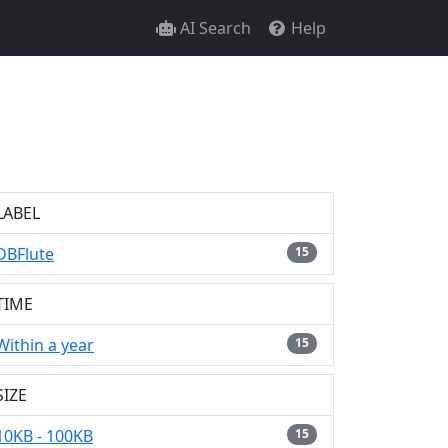
AI Search
Help
LABEL
DBFlute
15
TIME
Within a year
15
SIZE
10KB - 100KB
15