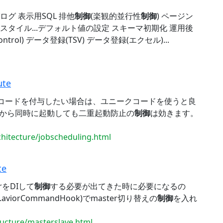
グ 表示用SQL 排他
制御
(楽観的並行性
制御
) ページン
スタイル...デフォルト値の設定 スキーマ初期化 運用後
Control) データ登録(TSV) データ登録(エクセル)...
ute
コードを付与したい場合は、ユニークコードを使うと良
方から同時に起動しても二重起動防止の
制御
は効きます。
chitecture/jobscheduling.html
te
をDIして
制御
する必要が出てきた時に必要になるの
orCommandHook)でmaster切り替えの
制御
を入れ
tructure/masterslave.html