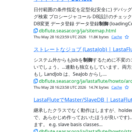
日付範囲の条件指定を定型化(安全に) デバッグロ
グ検索 プロシージャコール DB設計のチェック
DB変更 データ登録 データ登録
制御
(loading
dbflute.seasar.org/ja/sitemap.html
Thu May 28 16:23:59 UTC 2026
11.8K bytes
Cache
ストレートなジョブ (LastaJob) | LastaFl
システム外からもJobを
制御
するために不変の
いでしょう。...連動も独立もしています。両
もし LandJob は、SeaJob からし...
dbflute.seasar.org/ja/lastaflute/howto/ar
Thu May 28 16:23:58 UTC 2026
14.7K bytes
Cache
LastaFluteでMaster/SlaveDB | LastaFlu
継承したクラスでなく動作はしますが、holder
で、あらかじめ作っておいたほうが良いです)...avi
ます。 e.g. slave basis classes...
dbflute.seasar.org/ja/lastaflute/howto/s