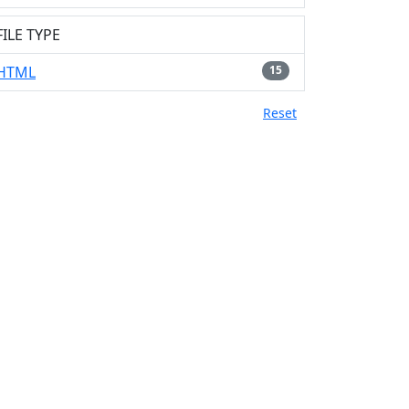
FILE TYPE
HTML
15
Reset