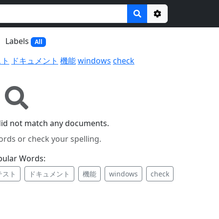
Options
Labels
All
スト
ドキュメント
機能
windows
check
did not match any documents.
ords or check your spelling.
pular Words:
テスト
ドキュメント
機能
windows
check