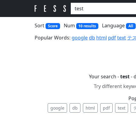
Sort
Num
Language
Score
10 results
All
Popular Words:
google
db
html
pdf
text
テ
Your search -
test
- 
Try different keyw
Po
google
db
html
pdf
text