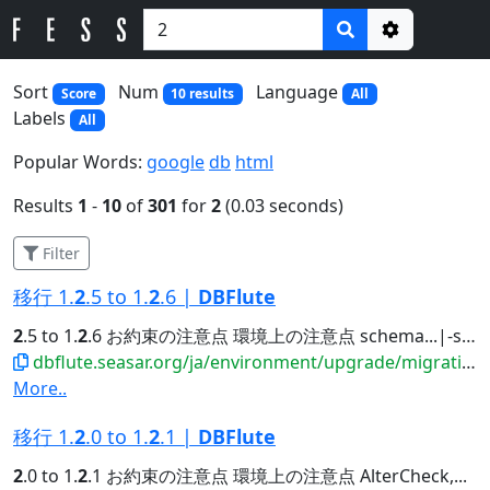
Options
Sort
Num
Language
Score
10 results
All
Labels
All
Popular Words:
google
db
html
Results
1
-
10
of
301
for
2
(0.03 seconds)
Filter
移行 1.
2
.5 to 1.
2
.6 |
DBFlute
2
.5 to 1.
2
.6 お約束の注意点 環境上の注意点 schema...|-schema | |-schemadiff // since 1.
dbflute.seasar.org/ja/environment/upgrade/migration/migrate125to126.html
More..
移行 1.
2
.0 to 1.
2
.1 |
DBFlute
2
.0 to 1.
2
.1 お約束の注意点 環境上の注意点 AlterCheck,...