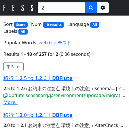
Options
Sort
Num
Language
Score
10 results
All
Labels
All
Popular Words:
web
top
テスト
Results
1
-
10
of
257
for
2
(0.06 seconds)
Filter
移行 1.
2
.5 to 1.
2
.6 |
DBFlute
2
.5 to 1.
2
.6 お約束の注意点 環境上の注意点 schema...|-schema | |-schemadiff // since 1.
dbflute.seasar.org/ja/environment/upgrade/migration/migrate125to126.html
More..
移行 1.
2
.0 to 1.
2
.1 |
DBFlute
2
.0 to 1.
2
.1 お約束の注意点 環境上の注意点 AlterCheck,...