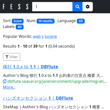
Options
Sort
Num
Language
Score
10 results
All
Labels
All
Popular Words:
web
s
lucene
Results
1
-
10
of
39
for
1
(0.04 seconds)
Filter
移行
1
.0.x to
1
.
1
|
DBFlute
Author's Blog 移行
1
.0.x to
1
.
1
お約束の注意点 概要 大前提 DBFlute-
dbflute.seasar.org/ja/environment/upgrade/migration/migrate10xto11x.html
More..
ハンズオンセクション
1
|
DBFlute
SiteMap | Author's Blog ハンズオンセクション
1
概要 まず読みましょう DBFluteのこと jfluteによるレビューのこと...Java6,7の方は、別ページにて Java6,7のセクション