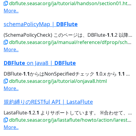
dbflute.seasar.org/ja/tutorial/handson/section01.html
More..
schemaPolicyMap |
DBFlute
(SchemaPolicyCheck) このページは、DBFlute-
1
.
1
.2 以降を前提としています。 (
dbflute.seasar.org/ja/manual/reference/dfprop/schemapolicy/index.html
More..
DBFlute
on Java8 |
DBFlute
DBFlute-
1
.
1
からはNonSpecifiedチェック
1
.0.x から
1
.
1
への移行
dbflute.seasar.org/ja/tutorial/onjava8.html
More..
規約縛りのRESTful API | LastaFlute
LastaFlute-
1
.2.
1
よりサポートしています。 ※合わせて、LastaMeta-0.5.
dbflute.seasar.org/ja/lastaflute/howto/action/larestfulapi.html
More..