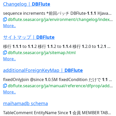
Changelog |
DBFlute
sequence increments *前回パッチ DBFlute-
1
.
1
.
1
※Java8 2016/01/01 NEW DBFlute...Author's Blog Changelog DBFlute-
dbflute.seasar.org/ja/environment/changelog/index.html
More..
サイトマップ |
DBFlute
移行
1
.
1
.
1
to
1
.
1
.2 移行
1
.
1
.2 to
1
.
1
.4 移行
1
.2.0 to
1
.2.
1
移行
dbflute.seasar.org/ja/sitemap.html
More..
additionalForeignKeyMap |
DBFlute
fixedOnlyJoin @since
1
.0.5M fixedCondition だけで
1
:
1
になるか否かを指定します。true...fixedOnlyJoin @since
dbflute.seasar.org/ja/manual/reference/dfprop/additionalforeignkey/index.html
More..
maihamadb schema
TableComment EntityName Since
1
会員 MEMBER TABLE DIFFWORLDDB MEMBER_STATUS...ColumnComment PropertyName JavaType