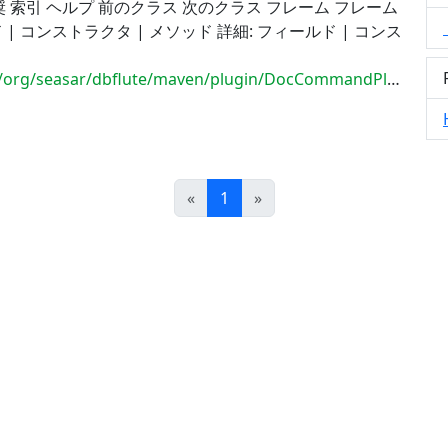
奨 索引 ヘルプ 前のクラス 次のクラス フレーム フレーム
 | コンストラクタ | メソッド 詳細: フィールド | コンス
rg/seasar/dbflute/maven/plugin/DocCommandPlugin.html
Prev
Next
«
1
»