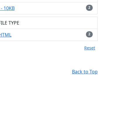
- 10KB
2
FILE TYPE
HTML
2
Reset
Back to Top