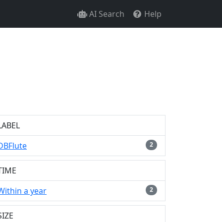
AI Search
Help
LABEL
DBFlute
2
TIME
Within a year
2
SIZE