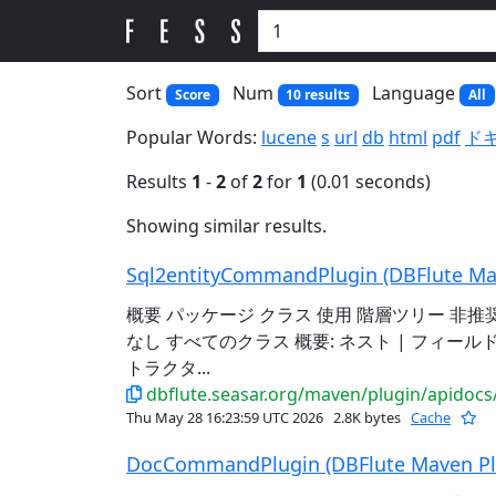
Sort
Num
Language
Score
10 results
All
Popular Words:
lucene
s
url
db
html
pdf
ド
Results
1
-
2
of
2
for
1
(0.01 seconds)
Showing similar results.
Sql2entityCommandPlugin (DBFlute Ma
概要 パッケージ クラス 使用 階層ツリー 非推
なし すべてのクラス 概要: ネスト | フィールド
トラクタ...
dbflute.seasar.org/maven/plugin/apidocs/org/
Thu May 28 16:23:59 UTC 2026
2.8K bytes
Cache
DocCommandPlugin (DBFlute Maven P