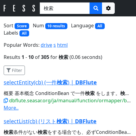
Options
Sort
Num
Language
Score
10 results
All
Labels
All
Popular Words:
drive
s
html
Results
1
-
10
of
305
for
検索
(0.06 seconds)
Filter
selectEntity(cb) (一件
検索
) |
DBFlute
概要 基本概念 ConditionBean で一件
検索
をします。
検索
結
dbflute.seasar.org/ja/manual/function/ormapper/behavior/select/selectentity.html
More..
selectList(cb) (リスト
検索
) |
DBFlute
検索
条件がない
検索
をする場合でも、必ずConditionBeanのインスタンスが必要です。...型となります。 tableDbName