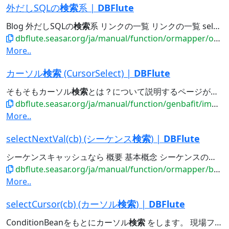
外だしSQLの
検索
系 |
DBFlute
Blog 外だしSQLの
検索
系 リンクの一覧 リンクの一覧 selectList() リスト
dbflute.seasar.org/ja/manual/function/ormapper/outsidesql/select/index.html
More..
カーソル
検索
(CursorSelect) |
DBFlute
そもそもカーソル
検索
とは？について説明するページがあります。 カーソル
dbflute.seasar.org/ja/manual/function/genbafit/implfit/cursorselect/index.html
More..
selectNextVal(cb) (シーケンス
検索
) |
DBFlute
シーケンスキャッシュなら 概要 基本概念 シーケンスの次の番号を
dbflute.seasar.org/ja/manual/function/ormapper/behavior/select/selectnextval.html
More..
selectCursor(cb) (カーソル
検索
) |
DBFlute
ConditionBeanをもとにカーソル
検索
をします。 現場フィット - カーソル