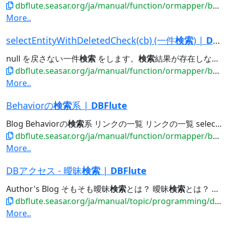
dbflute.seasar.org/ja/manual/function/ormapper/behavior/select/selectlist.html
More..
selectEntityWithDeletedCheck(cb) (一件
検索
) |
DBFlute
null を戻さない一件
検索
をします。
検索
結果が存在しない場合は明示的な例外が発生するので、
dbflute.seasar.org/ja/manual/function/ormapper/behavior/select/selectentitywithdeletedcheck.html
More..
Behaviorの
検索
系 |
DBFlute
Blog Behaviorの
検索
系 リンクの一覧 リンクの一覧 selectCount(cb) カウント
dbflute.seasar.org/ja/manual/function/ormapper/behavior/select/index.html
More..
DBアクセス - 曖昧
検索
|
DBFlute
Author's Blog そもそも曖昧
検索
とは？ 曖昧
検索
とは？ 曖昧
dbflute.seasar.org/ja/manual/topic/programming/dbaccess/likesearch.html
More..