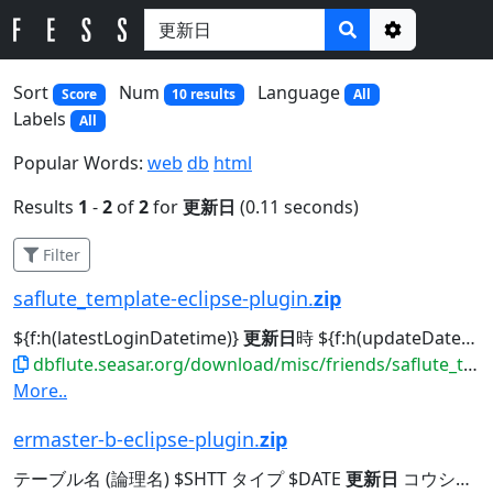
Options
Sort
Num
Language
Score
10 results
All
Labels
All
Popular Words:
web
db
html
Results
1
-
2
of
2
for
更新日
(0.11 seconds)
Filter
saflute_template-eclipse-plugin.
zip
${f:h(latestLoginDatetime)}
更新日
時 ${f:h(updateDatetime)} 会員一覧へ...新規登録 会員ID 会員名 会員ステータス 正式会員日 会員
dbflute.seasar.org/download/misc/friends/saflute_template-eclipse-plugin.zip
More..
ermaster-b-eclipse-plugin.
zip
テーブル名 (論理名) $SHTT タイプ $DATE
更新日
コウシンビ $PTN テーブル名 (物理名) $ITYP...テーブル名 (論理名) $SHTT タイプ $DATE