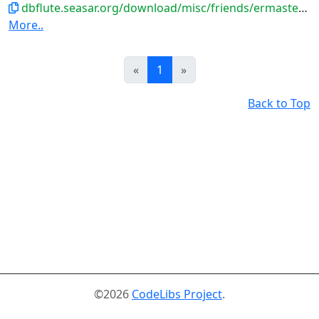
dbflute.seasar.org/download/misc/friends/ermaster-b-eclipse-plugin.zip
More..
Prev
Next
«
1
»
Back to Top
©2026
CodeLibs Project
.