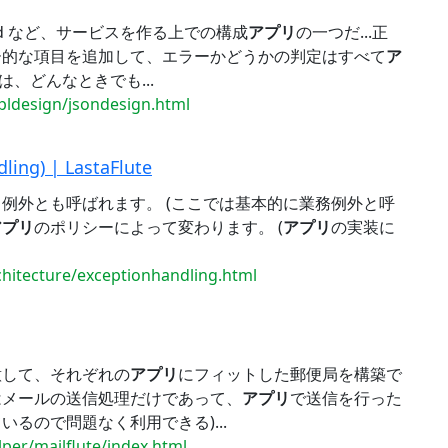
 Android など、サービスを作る上での構成
アプリ
の一つだ...正
ー的な項目を追加して、エラーかどうかの判定はすべて
ア
は、どんなときでも...
mpldesign/jsondesign.html
g) | LastaFlute
例外とも呼ばれます。 (ここでは基本的に業務例外と呼
アプリ
のポリシーによって変わります。 (
アプリ
の実装に
rchitecture/exceptionhandling.html
意して、それぞれの
アプリ
にフィットした郵便局を構築で
るのはメールの送信処理だけであって、
アプリ
で送信を行った
るので問題なく利用できる)...
lper/mailflute/index.html