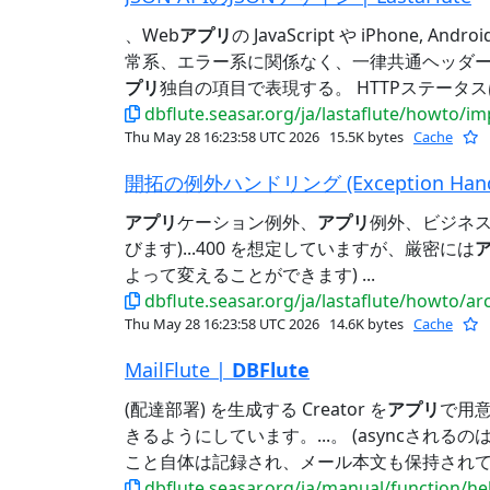
、Web
アプリ
の JavaScript や iPhone,
常系、エラー系に関係なく、一律共通ヘッダ
プリ
独自の項目で表現する。 HTTPステータス
dbflute.seasar.org/ja/lastaflute/howto/i
Thu May 28 16:23:58 UTC 2026
15.5K bytes
Cache
開拓の例外ハンドリング (Exception Handlin
アプリ
ケーション例外、
アプリ
例外、ビジネス
びます)...400 を想定していますが、厳密には
よって変えることができます) ...
dbflute.seasar.org/ja/lastaflute/howto/a
Thu May 28 16:23:58 UTC 2026
14.6K bytes
Cache
MailFlute |
DBFlute
(配達部署) を生成する Creator を
アプリ
で用
きるようにしています。...。 (asyncされ
こと自体は記録され、メール本文も保持されてい
dbflute.seasar.org/ja/manual/function/he