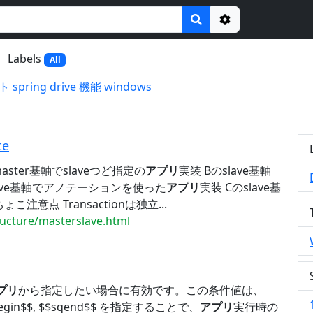
Options
Labels
All
ト
spring
drive
機能
windows
te
ster基軸でslaveつど指定の
アプリ
実装 Bのslave基軸
lave基軸でアノテーションを使った
アプリ
実装 Cのslave基
こ注意点 Transactionは独立...
tructure/masterslave.html
プリ
から指定したい場合に有効です。この条件値は、
egin$$, $$sqend$$ を指定することで、
アプリ
実行時の