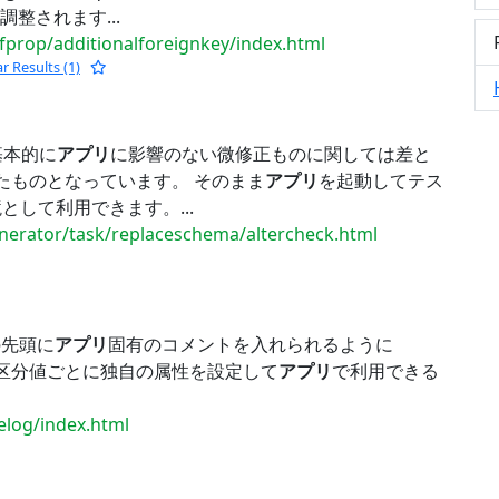
整されます...
fprop/additionalforeignkey/index.html
ar Results (1)
基本的に
アプリ
に影響のない微修正ものに関しては差と
用させたものとなっています。 そのまま
アプリ
を起動してテス
して利用できます。...
enerator/task/replaceschema/altercheck.html
QLの先頭に
アプリ
固有のコメントを入れられるように
7){Java}: 区分値ごとに独自の属性を設定して
アプリ
で利用できる
elog/index.html