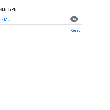
FILE TYPE
HTML
43
Reset