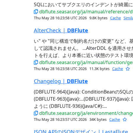
SQLにおいてサブクエリのインデントが綺麗に調
dbflute.seasar.org/ja/manual/reference/d
Thu May 28 16:23:58 UTC 2026
9.8K bytes
Cache
Simil
AlterCheck |
DBFlute
い" や "同じ構造で制約名だけの変更" など、
して認識されません。 ...AlterDDL を適
トを行えば、より本番に近い状態のテスト環境と
dbflute.seasar.org/ja/manual/function/g
Thu May 28 16:23:58 UTC 2026
11.3K bytes
Cache
Changelog |
DBFlute
(DBFLUTE-964){Java}: ConditionBeanのS
(DBFLUTE-963){Java}:...(DBFLUTE-93
ように (DBFLUTE-936){Java/C#}:...
dbflute.seasar.org/ja/environment/chang
Thu May 28 16:23:57 UTC 2026
34K bytes
Cache
JSON APIのJSONデザイン | LastaFlute