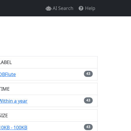
AI Search
Help
LABEL
DBFlute
43
TIME
Within a year
43
SIZE
10KB - 100KB
43