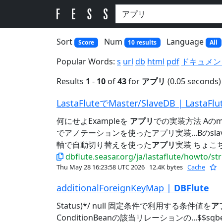
Sort
Num
Language
Score
10 results
All
Popular Words:
s
url
db
html
pdf
ドキュメン
Results
1
-
10
of
43
for
アプリ
(0.05 seconds)
LastaFluteでMaster/SlaveDB | LastaFlu
何にせよExampleを
アプリ
での実装方法 Aのma
でアノテーションを使ったアプリ実装...Bのs
軸で自動切り替えを使った
アプリ
実装 ちょこちょ
dbflute.seasar.org/ja/lastaflute/howto/s
Thu May 28 16:23:58 UTC 2026
12.4K bytes
Cache
additionalForeignKeyMap |
DBFlute
Status)*/ null 固定条件で利用する条件値を
ア
ConditionBeanの該当リレーションの...$$sqb