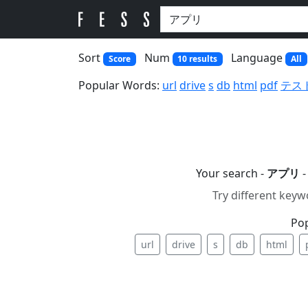
Sort
Num
Language
Score
10 results
All
Popular Words:
url
drive
s
db
html
pdf
テス
Your search -
アプリ
-
Try different keyw
Po
url
drive
s
db
html