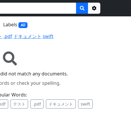
Options
Labels
All
ト
.pdf
ドキュメント
swift
 did not match any documents.
ords or check your spelling.
pular Words:
pdf
テスト
.pdf
ドキュメント
swift