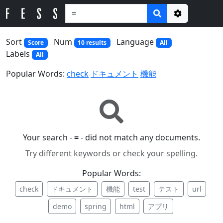
Options
Sort
Num
Language
Score
10 results
All
Labels
All
Popular Words:
check
ドキュメント
機能
Your search -
=
- did not match any documents.
Try different keywords or check your spelling.
Popular Words:
check
ドキュメント
機能
test
テスト
url
demo
spring
html
アプリ