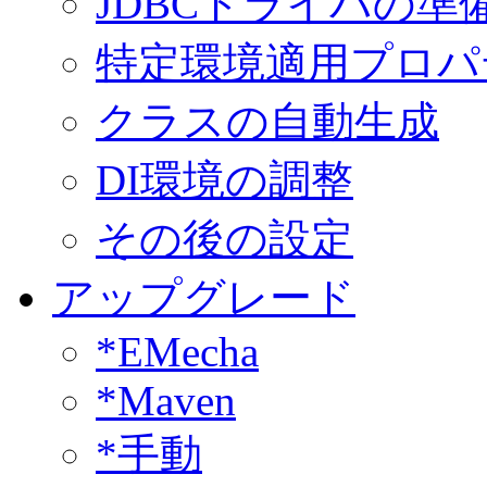
JDBCドライバの準
特定環境適用プロパ
クラスの自動生成
DI環境の調整
その後の設定
アップグレード
*EMecha
*Maven
*手動