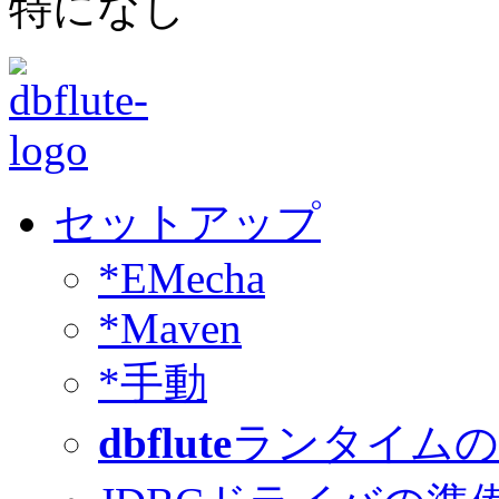
特になし
セットアップ
*EMecha
*Maven
*手動
dbflute
ランタイムの